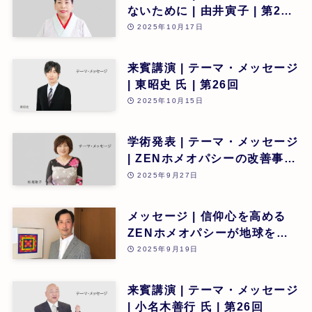
ないために | 由井寅子 | 第26
回
2025年10月17日
来賓講演 | テーマ・メッセージ
| 東昭史 氏 | 第26回
2025年10月15日
学術発表 | テーマ・メッセージ
| ZENホメオパシーの改善事
例、抗疥癬治療の新たな発見・
2025年9月27日
可能性 | 松尾敬子 | 第26回
メッセージ | 信仰心を高める
ZENホメオパシーが地球を救
うカギとなる | 道繁良 | 第26
2025年9月19日
回
来賓講演 | テーマ・メッセージ
| 小名木善行 氏 | 第26回