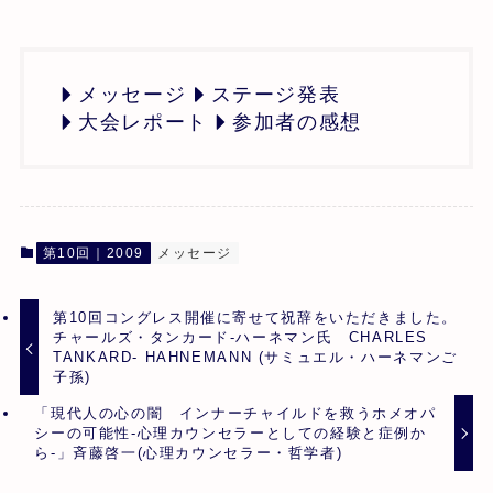
メッセージ
ステージ発表
大会レポート
参加者の感想
第10回｜2009
メッセージ
第10回コングレス開催に寄せて祝辞をいただきました。
チャールズ・タンカード‐ハーネマン氏 CHARLES
TANKARD- HAHNEMANN (サミュエル・ハーネマンご
子孫)
「現代人の心の闇 インナーチャイルドを救うホメオパ
シーの可能性-心理カウンセラーとしての経験と症例か
ら-」斉藤啓一(心理カウンセラー・哲学者)