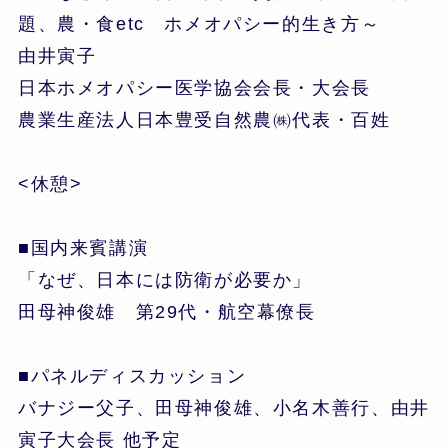
題、農・食etc ホメオパシー的生き方～
由井寅子
日本ホメオパシー医学協会会長・大会長
農業生産法人日本豊受自然農㈱代表・百姓
<休憩>
■国内来賓講演
「なぜ、日本には防衛が必要か」
田母神俊雄 第29代・航空幕僚長
■パネルディスカッション
バナジー父子、田母神俊雄、小名木善行、由井
寅子大会長 他予定