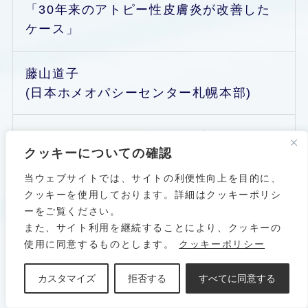
「30年来のアトピー性皮膚炎が改善した
ケース」
藤山道子
(日本ホメオパシーセンター札幌本部)
「頭部湿疹と自己否定感が改善したケー
クッキーについての確認
ス」
当ウェブサイトでは、サイトの利便性向上を目的に、
クッキーを使用しております。詳細はクッキーポリシ
酒井由紀子
ーをご覧ください。
(日本ホメオパシーセンター東京総本部)
また、サイト利用を継続することにより、クッキーの
使用に同意するものとします。
クッキーポリシー
「繰り返していた口内炎が改善したケー
カスタマイズ
拒否する
すべてに同意する
ス」