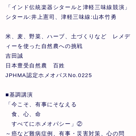
「インド伝統楽器シタールと津軽三味線競演」
シタール:井上憲司、津軽三味線:山本竹勇
米、麦、野菜、ハーブ、土づくりなど レメデ
ィーを使った自然農への挑戦
吉田誠
日本豊受自然農 百姓
JPHMA認定ホメオパスNo.0225
■基調講演
「今こそ、有事にそなえる
食、心、命
すべてにホメオパシー」②
～癌など難病症例、有事・災害対策、心の問