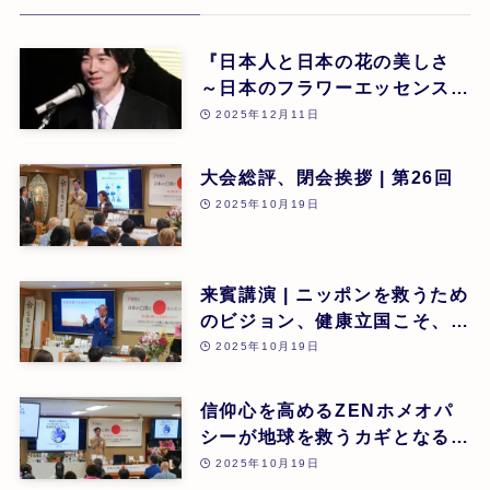
『日本人と日本の花の美しさ
～日本のフラワーエッセンスに
よる癒し』 東 昭史
2025年12月11日
大会総評、閉会挨拶 | 第26回
2025年10月19日
来賓講演 | ニッポンを救うため
のビジョン、健康立国こそ、日
本再生の道 | 吉野敏明(医療法
2025年10月19日
人社団 銀座エルディアクリニ
ック 院長) | 第26回
信仰心を高めるZENホメオパ
シーが地球を救うカギとなる |
道繁良 | 第26回
2025年10月19日