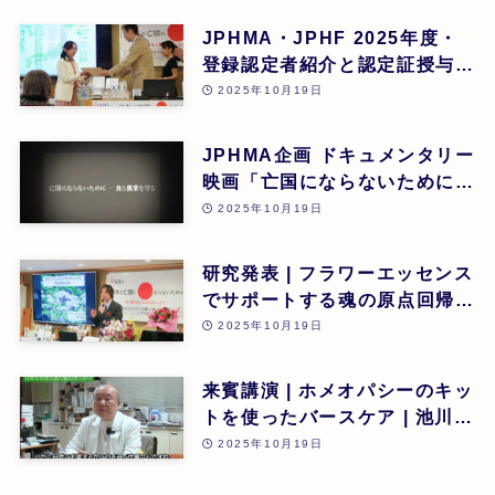
JPHMA・JPHF 2025年度・
登録認定者紹介と認定証授与式
| 第26回
2025年10月19日
JPHMA企画 ドキュメンタリー
映画「亡国にならないために食
と農業を守る」 | 第26回
2025年10月19日
研究発表 | フラワーエッセンス
でサポートする魂の原点回帰 |
東昭史 | 第26回
2025年10月19日
来賓講演 | ホメオパシーのキッ
トを使ったバースケア | 池川
明 | 第26回
2025年10月19日