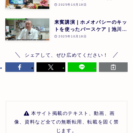
東昭史 | 第26回
2025年10月19日
来賓講演 | ホメオパシーのキッ
トを使ったバースケア | 池川
明 | 第26回
2025年10月19日
シェアして、ぜひ広めてください！
本サイト掲載のテキスト、動画、画
像、資料など全ての無断転用、転載を固く禁
じます。