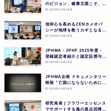
のビジョン、健康立国こそ、日
本再生の道 | 吉野敏明(医療法
2025年10月19日
人社団 銀座エルディアクリニ
ック 院長) | 第26回
信仰心を高めるZENホメオパ
シーが地球を救うカギとなる |
道繁良 | 第26回
2025年10月19日
JPHMA・JPHF 2025年度・
登録認定者紹介と認定証授与式
| 第26回
2025年10月19日
JPHMA企画 ドキュメンタリー
映画「亡国にならないために食
と農業を守る」 | 第26回
2025年10月19日
研究発表 | フラワーエッセンス
でサポートする魂の原点回帰 |