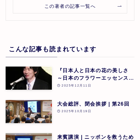
この著者の記事一覧へ
こんな記事も読まれています
『日本人と日本の花の美しさ
～日本のフラワーエッセンスに
よる癒し』 東 昭史
2025年12月11日
大会総評、閉会挨拶 | 第26回
2025年10月19日
来賓講演 | ニッポンを救うため