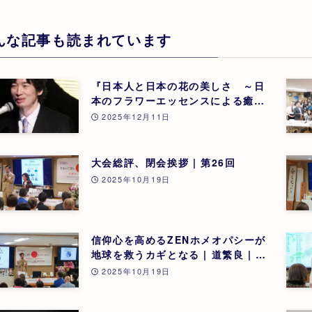
んな記事も読まれています
『日本人と日本の花の美しさ ～日
本のフラワーエッセンスによる癒
し』 東 昭史
2025年12月11日
大会総評、閉会挨拶 | 第26回
2025年10月19日
信仰心を高めるZENホメオパシーが
地球を救うカギとなる | 道繁良 | 第
26回
2025年10月19日