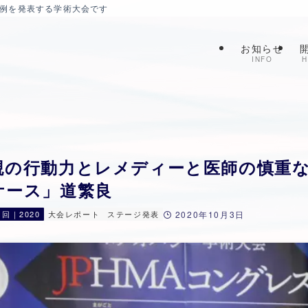
症例を発表する学術大会です
お知らせ
INFO
H
親の行動力とレメディーと医師の慎重な
ケース」道繁良
1回｜2020
大会レポート
ステージ発表
2020年10月3日