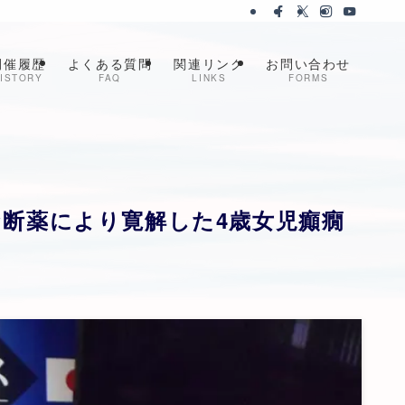
開催履歴
よくある質問
関連リンク
お問い合わせ
ISTORY
FAQ
LINKS
FORMS
断薬により寛解した4歳女児癲癇