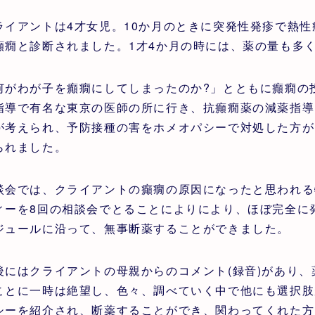
ライアントは4才女児。10か月のときに突発性発疹で熱
癲癇と診断されました。1才4か月の時には、薬の量も多く
何がわが子を癲癇にしてしまったのか?」とともに癲癇の
指導で有名な東京の医師の所に行き、抗癲癇薬の減薬指導
が考えられ、予防接種の害をホメオパシーで対処した方が
られました。
談会では、クライアントの癲癇の原因になったと思われる
ィーを8回の相談会でとることによりにより、ほぼ完全に
ジュールに沿って、無事断薬することができました。
後にはクライアントの母親からのコメント(録音)があり
ことに一時は絶望し、色々、調べていく中で他にも選択肢
シーを紹介され、断薬することができ、関わってくれた方