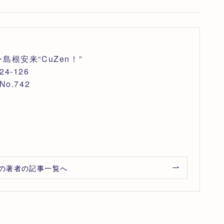
根安来“CuZen！”
‐126
o.742
の著者の記事一覧へ