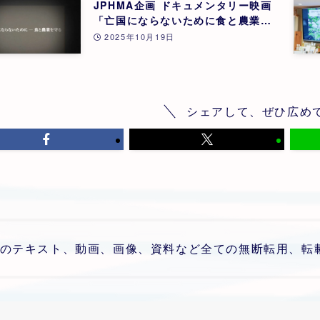
JPHMA企画 ドキュメンタリー映画
「亡国にならないために食と農業を
守る」 | 第26回
2025年10月19日
シェアして、ぜひ広め
のテキスト、動画、画像、資料など全ての無断転用、転