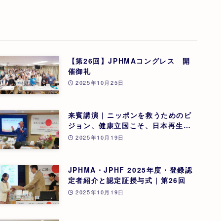
【第26回】JPHMAコングレス 開
催御礼
2025年10月25日
来賓講演 | ニッポンを救うためのビ
ジョン、健康立国こそ、日本再生の
道 | 吉野敏明(医療法人社団 銀座エ
2025年10月19日
ルディアクリニック 院長) | 第26回
JPHMA・JPHF 2025年度・登録認
定者紹介と認定証授与式 | 第26回
2025年10月19日