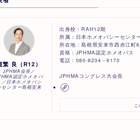
出身校：RAH12期
所属：日本ホメオパシーセンター島
所在地：島根県安来市西赤江町824
資格：JPHMA認定ホメオパス N
電話：080-8234－6170
道繁 良（R12）
JPHMA会長／
JPHMAコングレス大会長
PHMA認定ホメオパ
ス／日本ホメオパシ
ーセンター島根安来
こ