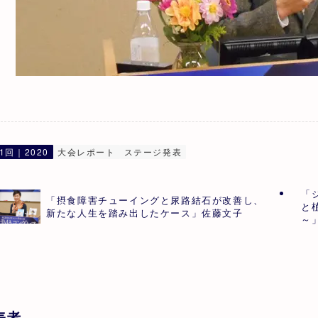
1回｜2020
大会レポート
ステージ発表
「
「摂食障害チューイングと尿路結石が改善し、
と
新たな人生を踏み出したケース」佐藤文子
～
表者