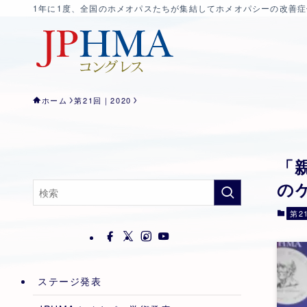
1年に1度、全国のホメオパスたちが集結してホメオパシーの改善
ホーム
第21回｜2020
「
の
第2
ステージ発表