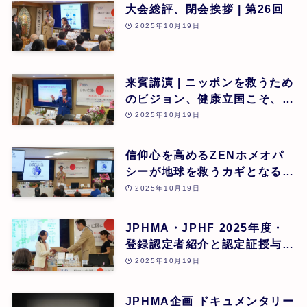
大会総評、閉会挨拶 | 第26回
2025年10月19日
来賓講演 | ニッポンを救うため
のビジョン、健康立国こそ、日
本再生の道 | 吉野敏明(医療法
2025年10月19日
人社団 銀座エルディアクリニ
ック 院長) | 第26回
信仰心を高めるZENホメオパ
シーが地球を救うカギとなる |
道繁良 | 第26回
2025年10月19日
JPHMA・JPHF 2025年度・
登録認定者紹介と認定証授与式
| 第26回
2025年10月19日
JPHMA企画 ドキュメンタリー