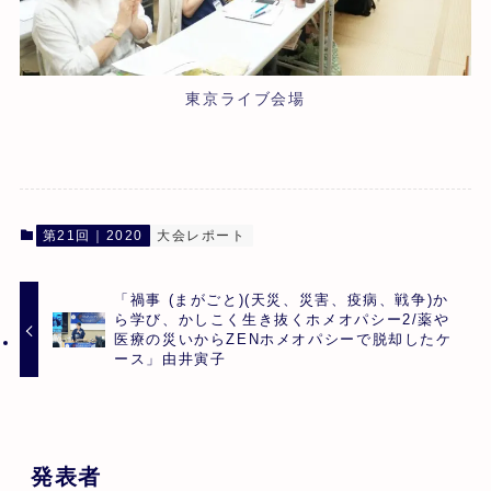
東京ライブ会場
第21回｜2020
大会レポート
「禍事 (まがごと)(天災、災害、疫病、戦争)か
ら学び、かしこく生き抜くホメオパシー2/薬や
医療の災いからZENホメオパシーで脱却したケ
ース」由井寅子
発表者