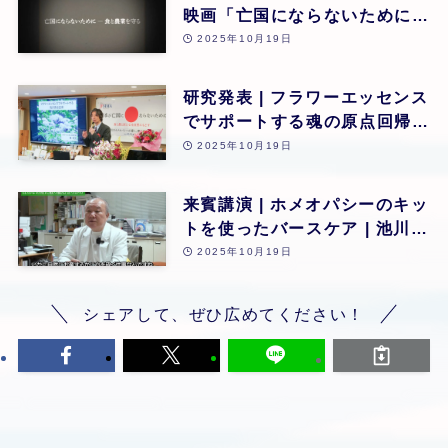
映画「亡国にならないために食
と農業を守る」 | 第26回
2025年10月19日
研究発表 | フラワーエッセンス
でサポートする魂の原点回帰 |
東昭史 | 第26回
2025年10月19日
来賓講演 | ホメオパシーのキッ
トを使ったバースケア | 池川
明 | 第26回
2025年10月19日
シェアして、ぜひ広めてください！