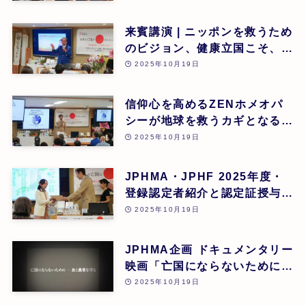
来賓講演 | ニッポンを救うため
のビジョン、健康立国こそ、日
本再生の道 | 吉野敏明(医療法
2025年10月19日
人社団 銀座エルディアクリニ
ック 院長) | 第26回
信仰心を高めるZENホメオパ
シーが地球を救うカギとなる |
道繁良 | 第26回
2025年10月19日
JPHMA・JPHF 2025年度・
登録認定者紹介と認定証授与式
| 第26回
2025年10月19日
JPHMA企画 ドキュメンタリー
映画「亡国にならないために食
と農業を守る」 | 第26回
2025年10月19日