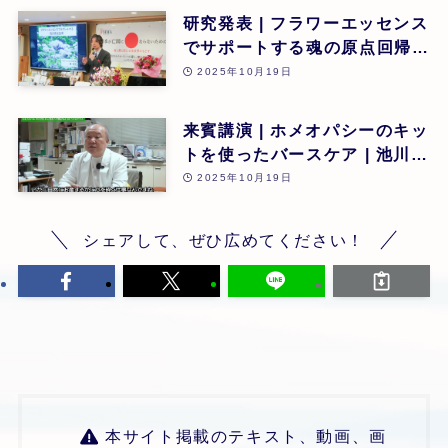
研究発表 | フラワーエッセンス
でサポートする魂の原点回帰 |
東昭史 | 第26回
2025年10月19日
来賓講演 | ホメオパシーのキッ
トを使ったバースケア | 池川
明 | 第26回
2025年10月19日
シェアして、ぜひ広めてください！
本サイト掲載のテキスト、動画、画