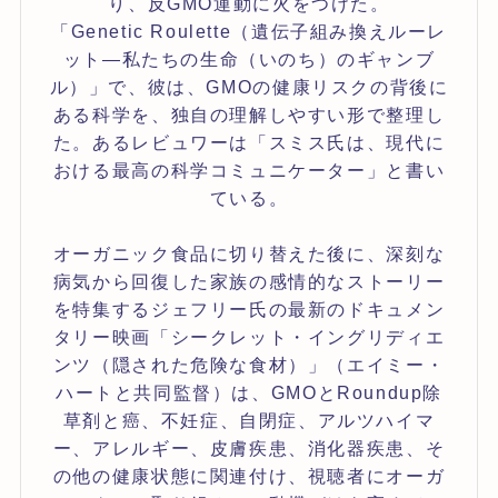
り、反GMO運動に火をつけた。
「Genetic Roulette（遺伝子組み換えルーレ
ット—私たちの生命（いのち）のギャンブ
ル）」で、彼は、GMOの健康リスクの背後に
ある科学を、独自の理解しやすい形で整理し
た。あるレビュワーは「スミス氏は、現代に
おける最高の科学コミュニケーター」と書い
ている。
オーガニック食品に切り替えた後に、深刻な
病気から回復した家族の感情的なストーリー
を特集するジェフリー氏の最新のドキュメン
タリー映画「シークレット・イングリディエ
ンツ（隠された危険な食材）」（エイミー・
ハートと共同監督）は、GMOとRoundup除
草剤と癌、不妊症、自閉症、アルツハイマ
ー、アレルギー、皮膚疾患、消化器疾患、そ
の他の健康状態に関連付け、視聴者にオーガ