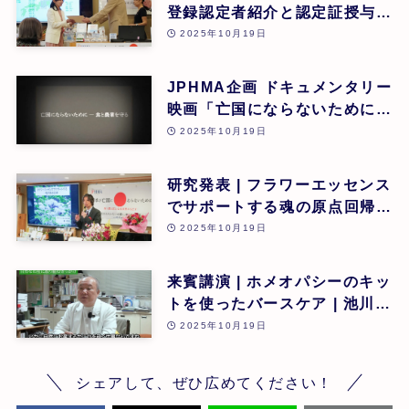
登録認定者紹介と認定証授与式
| 第26回
2025年10月19日
JPHMA企画 ドキュメンタリー
映画「亡国にならないために食
と農業を守る」 | 第26回
2025年10月19日
研究発表 | フラワーエッセンス
でサポートする魂の原点回帰 |
東昭史 | 第26回
2025年10月19日
来賓講演 | ホメオパシーのキッ
トを使ったバースケア | 池川
明 | 第26回
2025年10月19日
シェアして、ぜひ広めてください！