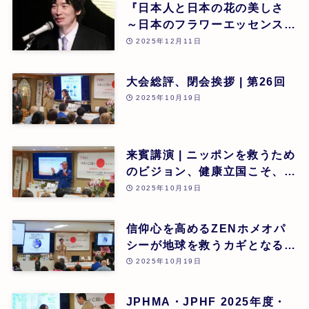
『日本人と日本の花の美しさ
～日本のフラワーエッセンスに
よる癒し』 東 昭史
2025年12月11日
大会総評、閉会挨拶 | 第26回
2025年10月19日
来賓講演 | ニッポンを救うため
のビジョン、健康立国こそ、日
本再生の道 | 吉野敏明(医療法
2025年10月19日
人社団 銀座エルディアクリニ
ック 院長) | 第26回
信仰心を高めるZENホメオパ
シーが地球を救うカギとなる |
道繁良 | 第26回
2025年10月19日
JPHMA・JPHF 2025年度・