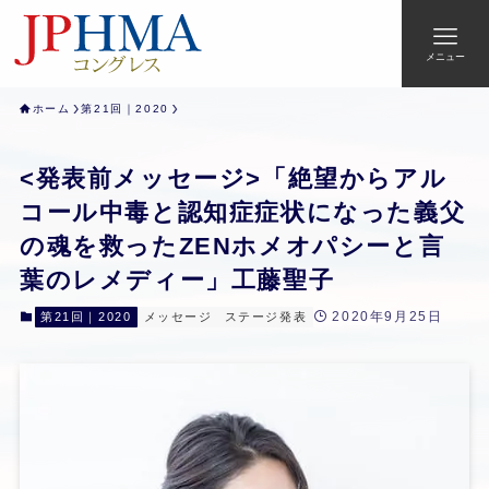
メニュー
ホーム
第21回｜2020
<発表前メッセージ>「絶望からアル
コール中毒と認知症症状になった義父
の魂を救ったZENホメオパシーと言
葉のレメディー」工藤聖子
2020年9月25日
第21回｜2020
メッセージ
ステージ発表