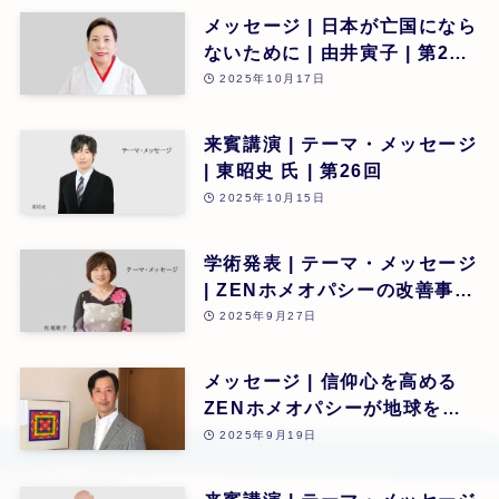
メッセージ | 日本が亡国になら
ないために | 由井寅子 | 第26
回
2025年10月17日
来賓講演 | テーマ・メッセージ
| 東昭史 氏 | 第26回
2025年10月15日
学術発表 | テーマ・メッセージ
| ZENホメオパシーの改善事
例、抗疥癬治療の新たな発見・
2025年9月27日
可能性 | 松尾敬子 | 第26回
メッセージ | 信仰心を高める
ZENホメオパシーが地球を救
うカギとなる | 道繁良 | 第26
2025年9月19日
回