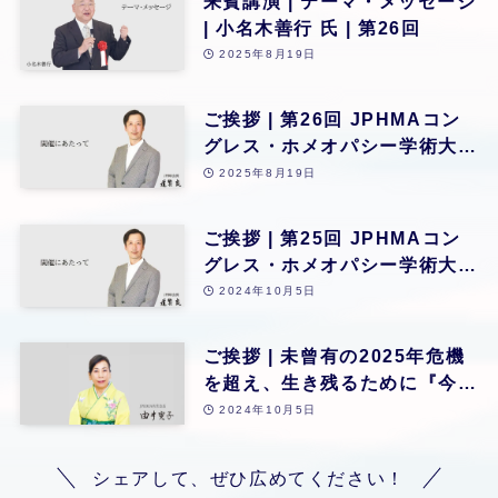
来賓講演 | テーマ・メッセージ
| 小名木善行 氏 | 第26回
2025年8月19日
ご挨拶 | 第26回 JPHMAコン
グレス・ホメオパシー学術大会
開催にあたって | 第26回
2025年8月19日
ご挨拶 | 第25回 JPHMAコン
グレス・ホメオパシー学術大会
開催にあたって | 第25回
2024年10月5日
ご挨拶 | 未曾有の2025年危機
を超え、生き残るために『今求
められる霊性向上とZENホメ
2024年10月5日
オパシー | 第25回
シェアして、ぜひ広めてください！