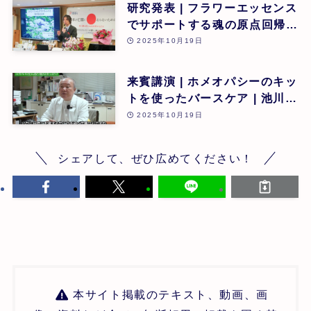
研究発表 | フラワーエッセンス
でサポートする魂の原点回帰 |
東昭史 | 第26回
2025年10月19日
来賓講演 | ホメオパシーのキッ
トを使ったバースケア | 池川
明 | 第26回
2025年10月19日
シェアして、ぜひ広めてください！
本サイト掲載のテキスト、動画、画