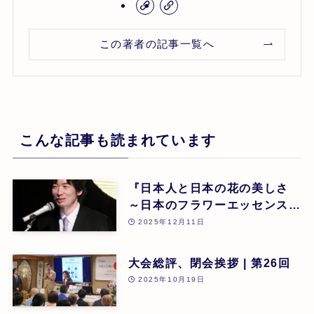
この著者の記事一覧へ
こんな記事も読まれています
『日本人と日本の花の美しさ
～日本のフラワーエッセンスに
よる癒し』 東 昭史
2025年12月11日
大会総評、閉会挨拶 | 第26回
2025年10月19日