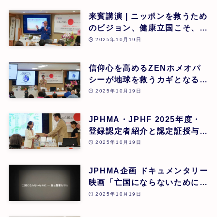
来賓講演 | ニッポンを救うため
のビジョン、健康立国こそ、日
本再生の道 | 吉野敏明(医療法
2025年10月19日
人社団 銀座エルディアクリニ
ック 院長) | 第26回
信仰心を高めるZENホメオパ
シーが地球を救うカギとなる |
道繁良 | 第26回
2025年10月19日
JPHMA・JPHF 2025年度・
登録認定者紹介と認定証授与式
| 第26回
2025年10月19日
JPHMA企画 ドキュメンタリー
映画「亡国にならないために食
と農業を守る」 | 第26回
2025年10月19日