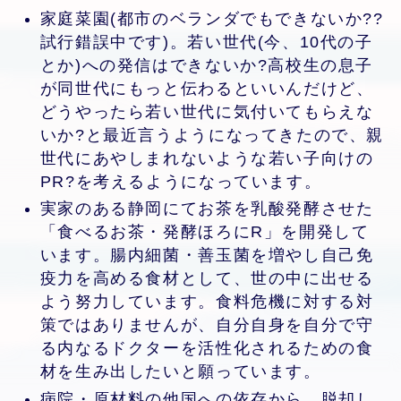
家庭菜園(都市のベランダでもできないか??
試行錯誤中です)。若い世代(今、10代の子
とか)への発信はできないか?高校生の息子
が同世代にもっと伝わるといいんだけど、
どうやったら若い世代に気付いてもらえな
いか?と最近言うようになってきたので、親
世代にあやしまれないような若い子向けの
PR?を考えるようになっています。
実家のある静岡にてお茶を乳酸発酵させた
「食べるお茶・発酵ほろにR」を開発して
います。腸内細菌・善玉菌を増やし自己免
疫力を高める食材として、世の中に出せる
よう努力しています。食料危機に対する対
策ではありませんが、自分自身を自分で守
る内なるドクターを活性化されるための食
材を生み出したいと願っています。
病院・原材料の他国への依存から、脱却し