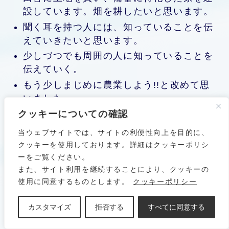
設しています。畑を耕したいと思います。
聞く耳を持つ人には、知っていることを伝
えていきたいと思います。
少しづつでも周囲の人に知っていることを
伝えていく。
もう少しまじめに農業しよう!!と改めて思
いました。
家庭菜園からですが、農業を始めようと思
クッキーについての確認
っています。
当ウェブサイトでは、サイトの利便性向上を目的に、
本格的に農業をやりたいです。
クッキーを使用しております。詳細はクッキーポリシ
ーをご覧ください。
家庭菜園、地域のつながり。
また、サイト利用を継続することにより、クッキーの
自分で農業をやる。
使用に同意するものとします。
クッキーポリシー
家庭菜園!!
自然療法家ホメオパスとして、自分で自分
カスタマイズ
拒否する
すべてに同意する
の体のことを知り、免疫力&自己治癒力を