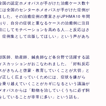
全国の認定ホメオパスが手がけた治癒ケース数十
には全国のセンターホメオパスが手がけた症例が
した。その治癒症例の豊富さがJPHMA10 年間
おり、自分の症状と重なるケースの治癒例に注目
目にしてモチベーションを高める人…と反応はさ
。症例集として出版してほしい」という声があち
医師、助産師、鍼灸師など各分野で活躍する認
ィスカッションがおこなわれました。「好転反応
スがきちんと啓蒙・教育していくことが大切」と
が正しく広まっていくためには、症状を嫌がら
を乗り越えていくことがカギになるという議論が
メオパスからは「動物を治していくうちに必ず飼
をしていることが非常に多い」という話も。