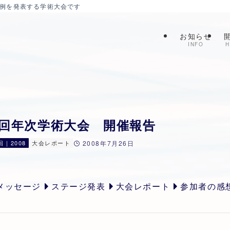
症例を発表する学術大会です
お知らせ
INFO
H
9回年次学術大会 開催報告
回｜2008
大会レポート
2008年7月26日
メッセージ
ステージ発表
大会レポート
参加者の感