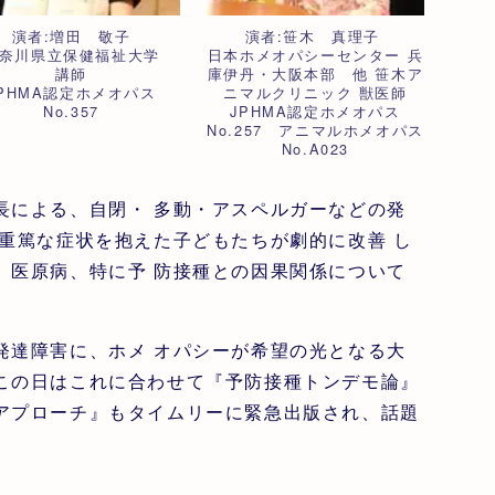
演者:増田 敬子
演者:笹木 真理子
奈川県立保健福祉大学
日本ホメオパシーセンター 兵
講師
庫伊丹・大阪本部 他 笹木ア
JPHMA認定ホメオパス
ニマルクリニック 獣医師
No.357
JPHMA認定ホメオパス
No.257 アニマルホメオパス
No.A023
長による、自閉・ 多動・アスペルガーなどの発
。重篤な症状を抱えた子どもたちが劇的に改善 し
、医原病、特に予 防接種との因果関係について
達障害に、ホメ オパシーが希望の光となる大
この日はこれに合わせて『予防接種トンデモ論』
アプローチ』もタイムリーに緊急出版され、話題