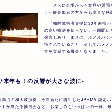
さらに会場からも意見や質問が
う一般参加者の方からも率直な感
「知的障害者支援に30年来携わ
の高い療法を知らない。一回聞い
発言もあり、まさに、ホメオパシ
待されていること、そしてホメオ
実を実感する機会となりました。
ひ来年も ! の反響が大きな波に-
力満点の和太鼓演奏、今年新たに誕生したJPHMA 認定
ントが当たる抽選会など、お楽しみもいっぱいの一日。最