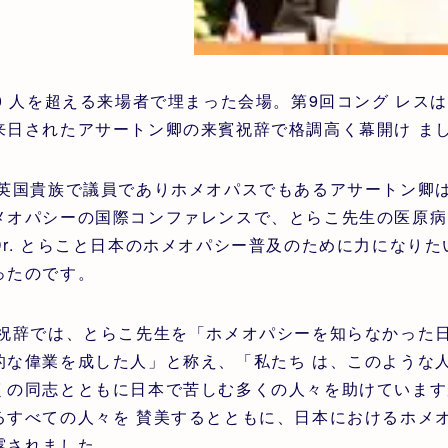
00 人を超える来場者で埋まった会場。第9回コング レスは
来日されたアサートン卿の来賓祝辞で格調高く幕開け ま
国貴族で議員でありホメオパスでもあるアサートン卿は
メオパシーの国際コンファレンスで、とらこ先生の医原病
Dr. とらこと日本のホメオパシー普及のために力になり
ったのです。
辞では、とらこ先生を「ホメオパシーを知らなかった日
的な偉業を成した人」と称え、「私たち は、このような
くの同志とともに日本で苦しむ多くの人々を助けていますが
るすべての人々を 賛美するとともに、日本におけるホメ
露されました。