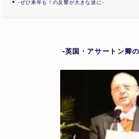
-ぜひ来年も ! の反響が大きな波に-
-英国・アサートン卿の