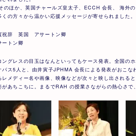
のほか、英国チャールズ皇太子、ECCH 会長、 海外
多くの方々から温かい応援メッセージが寄せられました。
賓祝辞 英国 アサートン卿
サートン卿
ングレスの目玉はなんといってもケース発表。全国のホメ
オパス5人と、由井寅子JPHMA 会長による発表がおこ
るレメディー名や画像、映像などが次々と映し出されると
姿があちこちに。まるでRAH の授業さながらの熱心さ