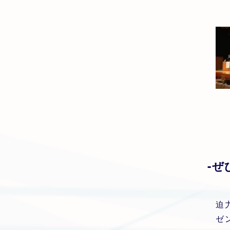
-ぜ
迫
ゼ