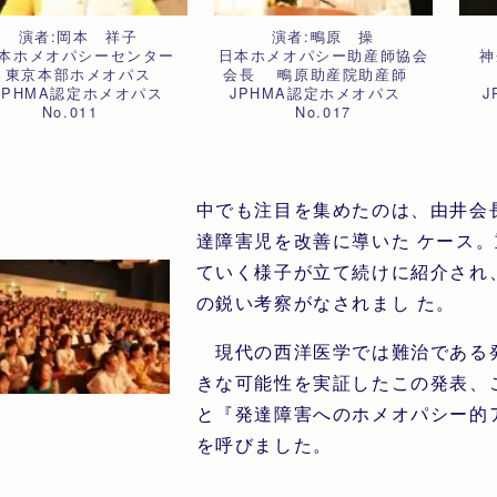
演者:岡本 祥子
演者:鴫原 操
本ホメオパシーセンター
日本ホメオパシー助産師協会
神
東京本部ホメオパス
会長 鴫原助産院助産師
JPHMA認定ホメオパス
JPHMA認定ホメオパス
No.011
No.017
中でも注目を集めたのは、由井会
達障害児を改善に導いた ケース
ていく様子が立て続けに紹介され
の鋭い考察がなされまし た。
現代の西洋医学では難治である発
きな可能性を実証したこの発表、
と『発達障害へのホメオパシー的
を呼びました。