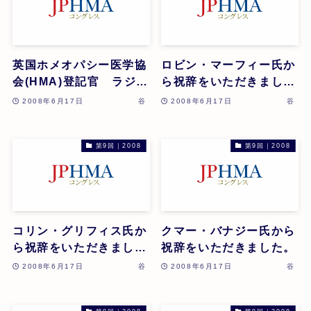
英国ホメオパシー医学協
ロビン・マーフィー氏か
会(HMA)登記官 ラジ・
ら祝辞をいただきまし
ベインズ氏から祝辞をい
た。
2008年6月17日
谷
2008年6月17日
谷
ただきました。
第9回｜2008
第9回｜2008
コリン・グリフィス氏か
クマー・バナジー氏から
ら祝辞をいただきまし
祝辞をいただきました。
た。ロビン・マーフィー
2008年6月17日
谷
2008年6月17日
谷
氏から祝辞をいただきま
した。