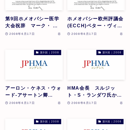
第9回ホメオパシー医学
ホメオパシー欧州評議会
大会祝辞 マーク・ ラ
(ECCH)ペター・ヴィク
イシュマン(プリンス・
スヴィーン会長より
2008年6月17日
谷
2008年6月17日
谷
オブ・ウェールズ チャ
ールズ皇太子殿下、及
び、コーンウォール公夫
第9回｜2008
第9回｜2008
人付き 副秘書官)
アーロン・ケネス・ウォ
HMA会長 スルジッ
ード-アサートン卿
ト・S・ランダワ氏から
(Lord)から祝辞をいただ
祝辞をいただきました。
2008年6月17日
谷
2008年6月17日
谷
きました。
第9回｜2008
第9回｜2008