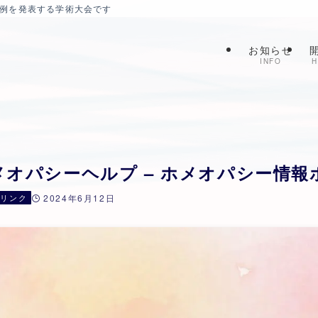
症例を発表する学術大会です
お知らせ
INFO
H
メオパシーヘルプ – ホメオパシー情
連リンク
2024年6月12日