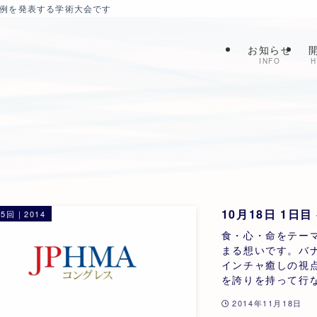
症例を発表する学術大会です
お知らせ
INFO
H
10月18日 1日
5回｜2014
食・心・命をテー
まる想いです。バ
インチャ癒しの視
を誇りを持って行な
2014年11月18日