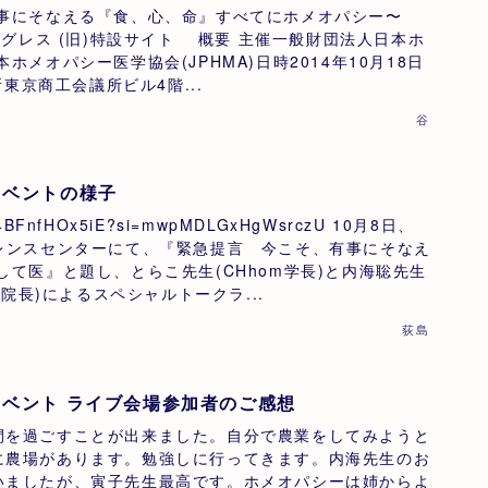
有事にそなえる『食、心、命』すべてにホメオパシー〜
コングレス (旧)特設サイト 概要 主催一般財団法人日本ホ
ホメオパシー医学協会(JPHMA)日時2014年10月18日
場所東京商工会議所ビル4階...
谷
イベントの様子
be/4BFnfHOx5iE?si=mwpMDLGxHgWsrczU 10月8日、
ァレンスセンターにて、『緊急提言 今こそ、有事にそなえ
して医』と題し、とらこ先生(CHhom学長)と内海聡先生
inic 院長)によるスペシャルトークラ...
荻島
イベント ライブ会場参加者のご感想
間を過ごすことが出来ました。自分で農業をしてみようと
に農場があります。勉強しに行ってきます。内海先生のお
いましたが、寅子先生最高です。ホメオパシーは姉からよ