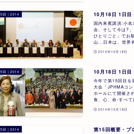
10月18日 1日
5回｜2014
国内来賓講演:小
会、そして今は?
ひとりごと」でお
山...日本は、世界
2014年10月18日
10月18日 1日
5回｜2014
今年で第15回目を
大会「JPHMAコ
ホールにて開催さ
食、心、命-すべて
2014年10月18日
第15回概要・プ
5回｜2014