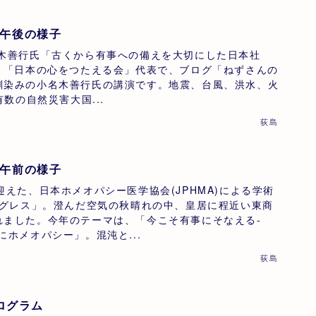
目 午後の様子
名木善行氏「古くから有事への備えを大切にした日本社
」 「日本の心をつたえる会」代表で、ブログ「ねずさんの
馴染みの小名木善行氏の講演です。地震、台風、洪水、火
有数の自然災害大国...
荻島
目 午前の様子
迎えた、日本ホメオパシー医学協会(JPHMA)による学術
ングレス」。澄んだ空気の秋晴れの中、皇居に程近い東商
れました。今年のテーマは、「今こそ有事にそなえる-
にホメオパシー」。混沌と...
荻島
ログラム