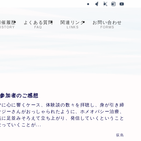
開催履歴
よくある質問
関連リンク
お問い合わせ
ISTORY
FAQ
LINKS
FORMS
目 参加者のご感想
マに心に響くケース、体験談の数々を拝聴し、身が引き締
ナジーさんがおっしゃられたように、ホメオパシー治療、
点に足並みそろえて立ち上がり、発信していくということ
っていくことが...
荻島