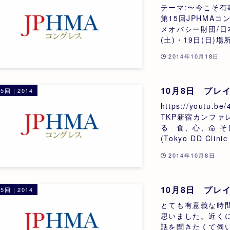
テーマ:〜今こそ
第15回JPHMA
メオパシー財団/日本
(土)・19日(日)
2014年10月18日
10月8日 プレ
5回｜2014
https://youtu.
TKP新宿カンフ
る 食、心、命 そ
(Tokyo DD Cl
2014年10月8日
10月8日 プレ
5回｜2014
とても有意義な時
思いました。近く
話を聞きたくて伺