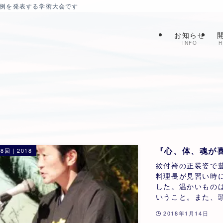
症例を発表する学術大会です
お知らせ
INFO
H
『心、体、魂が
8回｜2018
紋付袴の正装姿で
料理長が見習い時
した。温かいもの
いうこと。また、頭
2018年1月14日