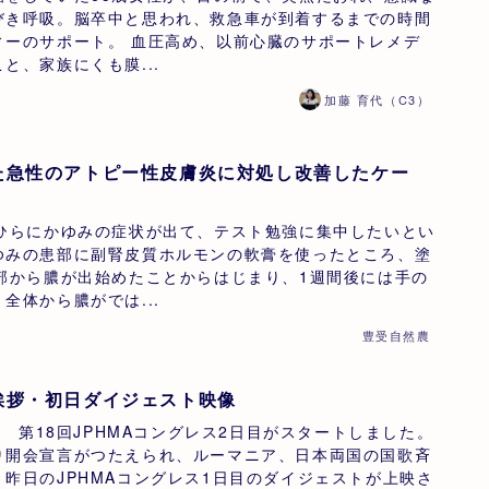
びき呼吸。脳卒中と思われ、救急車が到着するまでの時間
ィーのサポート。 血圧高め、以前心臓のサポートレメデ
と、家族にくも膜...
加藤 育代（C3）
た急性のアトピー性皮膚炎に対処し改善したケー
のひらにかゆみの症状が出て、テスト勉強に集中したいとい
ゆみの患部に副腎皮質ホルモンの軟膏を使ったところ、塗
患部から膿が出始めたことからはじまり、1週間後には手の
全体から膿がでは...
豊受自然農
挨拶・初日ダイジェスト映像
記念 第18回JPHMAコングレス2日目がスタートしました。
り開会宣言がつたえられ、ルーマニア、日本両国の国歌斉
昨日のJPHMAコングレス1日目のダイジェストが上映さ