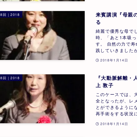
来賓講演『母親
8回｜2018
る
綺麗で優秀な母で
時、「あと1本吸
す。 自然の力で
践していきましたが
2018年1月14日
『大動脈解離・
8回｜2018
上 敦子
このケースでは、
全となったが、レ
とができるように
再手術をする状況に至
2018年1月14日