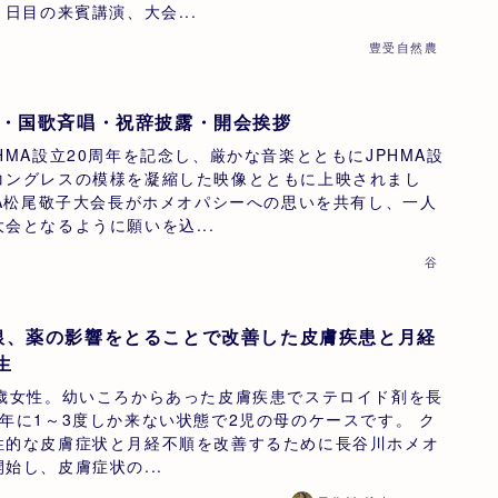
1日目の来賓講演、大会...
豊受自然農
言・国歌斉唱・祝辞披露・開会挨拶
HMA設立20周年を記念し、厳かな音楽とともにJPHMA設
コングレスの模様を凝縮した映像とともに上映されまし
MA松尾敬子大会長がホメオパシーへの思いを共有し、一人
会となるように願いを込...
谷
銀、薬の影響をとることで改善した皮膚疾患と月経
生
6歳女性。幼いころからあった皮膚疾患でステロイド剤を長
年に1～3度しか来ない状態で2児の母のケースです。 ク
性的な皮膚症状と月経不順を改善するために長谷川ホメオ
始し、皮膚症状の...