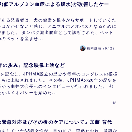
(低アルブミン血症による腹水)が改善したケー
である発表者は、犬の健康を根本からサポートしていくた
ーはかかせないと感じ、アニマルホメオパスとなるために
びました。 タンパク漏出腸症として診断された、ペット
のペットを産ませ...
福岡成海（R12）
0周年の歩み』記念映像上映など
周年を記念し、JPHMA設立の歴史や毎年のコングレスの模様
もに上映されました。 その後、JPHMAの20年の歴史を
事から由井大会長へのインタビューが行われました。 都
がホメオパシーを始めた...
谷
の緊急対応及びその後のケアについて』加藤 育代
話をしていた65歳女性が、目の前で、突然たおれ、意識な