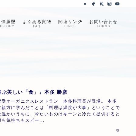
開催履歴
よくある質問
関連リンク
お問い合わせ
ISTORY
FAQ
LINKS
FORMS
喜ぶ美しい「食」』本多 勝彦
豊受オーガニクスレストラン 本多料理長が登場。 本多
に親方に学んだことは「料理は温度が大事」ということで
は温かいうちに、冷たいものはキーンと冷たく提供すると
も気持ちもスピー...
谷