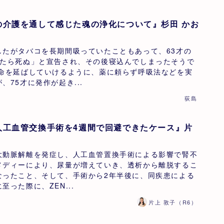
の介護を通して感じた魂の浄化について』杉田 かお
したがタバコを長期間吸っていたこともあって、63才の
ったら死ぬ」と宣告され、その後寝込んでしまったそうで
寿命を延ばしていけるように、薬に頼らず呼吸法などを実
、75才に発作が起き...
荻島
人工血管交換手術を4週間で回避できたケース』片
大動脈解離を発症し、人工血管置換手術による影響で腎不
メディーにより、尿量が増えていき、透析から離脱するこ
なったこと、そして、手術から2年半後に、同疾患による
った際に、ZEN...
片上 敦子（R6）