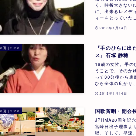
く、時折大きない
に、出来るレメデ
ィーをとっていたこ
2018年1月14日
『手のひらに出
8回｜2018
ス』石塚 静穂
16歳の女性。手
うことで、そのか
って30分後から
ひら全体の広がり、
2018年1月14日
国歌斉唱・開会
8回｜2018
JPHMA20周年
宮崎日出子理事よ
唱。そして、早速、