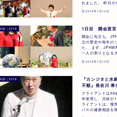
れました。 昨日の
2018年1月14日
1日目 開会宣
8回｜2018
開会に先立ち、JP
立の歴史や毎年の
た。 まず、JPH
一人の実りとなる大
2018年1月13日
『カンジタと水
8回｜2018
不順』長谷川 希
クライアントは3
年使用し、月経が1
ライアントは、慢
パスの健康相談を開