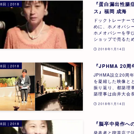
『蛋白漏出性腸症
8回｜2018
ス』福岡 成海
ドックトレーナー
めに、ホメオパシ
ホメオパシーを学
ショップで売るため
2018年1月14日
『JPHMA 2
8回｜2018
JPHMA設立20
を凝縮した映像とと
振り返り、都築理
築理事は由井大会長
2018年1月14日
『脳卒中発作へ
8回｜2018
発表者と喫茶店で