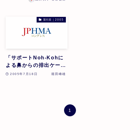
上真由美
第6回｜2005
「サポートNoh-Kohに
よる鼻からの排出ケース
/嘔吐による精神症状の
2005年7月18日
堀田峰雄
改善のケース」堀田峰雄
1