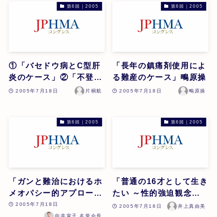
第6回｜2005
第6回｜2005
①「バセドウ病とC型肝
「長年の鎮痛剤使用によ
炎のケース」②「不登校
る難産のケース」鴫原操
のケース」片桐航
2005年7月18日
片桐航
2005年7月18日
鴫原操
第6回｜2005
第6回｜2005
「ガンと難治におけるホ
「普通の16才として生き
メオパシー的アプロー
たい ～性的強迫観念と
チ」由井寅子
の戦いを支えたホメオパ
2005年7月18日
2005年7月18日
井上真由美
シー療法実践報告～」井
由井寅子 名誉会長