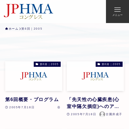
メニュー
ホーム
第6回｜2005
第6回｜2005
第6回｜2005
第6回概要・プログラム
「先天性の心臓疾患(心
室中隔欠損症)へのアプ
2005年7月18日
谷
ローチ」古園井成子
2005年7月18日
古園井成子