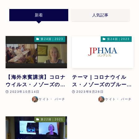
新着
人気記事
第24回｜2023
第24回｜2023
【海外来賓講演】コロナ
テーマ | コロナウイル
ウイルス・ノゾーズのプ
ス・ノゾーズのプルービ
ルービング – それが人類
ング – それが人類の進化
2023年10月14日
2023年9月28日
の進化に与える影響 | ケ
に与える影響 | ケイト・
ケイト・ バーチ
ケイト・ バーチ
イト・バーチ(米国・ホ
バーチ | 第24回
メオパス) | 第24回
第22回｜2021