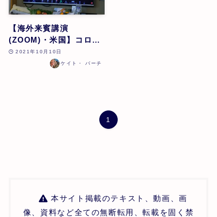
【海外来賓講演
(ZOOM)・米国】コロナ
ウイルス・ノソーズにお
2021年10月10日
けるホメオパシー研究:
ケイト・ バーチ
症状の提示を通してアン
ジオテンシン系を理解す
る | ケイト・ バーチ | 第
22回
1
本サイト掲載のテキスト、動画、画
像、資料など全ての無断転用、転載を固く禁