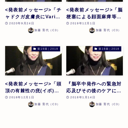
<発表前メッセージ>「チ
<発表前メッセージ>「脳
ャドクガ皮膚炎にVaric.
梗塞による顔面麻痺等の
等を用いて乗り越えたケ
症状が改善し、以前と変
2020年9月24日
2019年12月1日
ース」加藤育代
わらぬ生活へ戻れたケー
加藤 育代（C3）
加藤 育代（C3）
ス」加藤育代
第19回｜2019
第18回｜2018
<発表前メッセージ>「頭
『脳卒中発作への緊急対
頂の有棘性の疣(イボ)が
応及びその後のケアにつ
短期間で取れたケース」
いて』加藤 育代
2018年12月1日
2018年1月14日
加藤育代
加藤 育代（C3）
加藤 育代（C3）