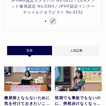
JPHMA認定ホメオパス No.0912／ZENメソ
ッド修得認定 No.0304／JPHF認定インナー
チャイルドセラピスト No.0152
新着
人気記事
第25回｜2024
第24回｜2023
糖尿病とならないために
怪我でも事故でもないの
気を付けておきたいこと
に、突然歩けなくなった