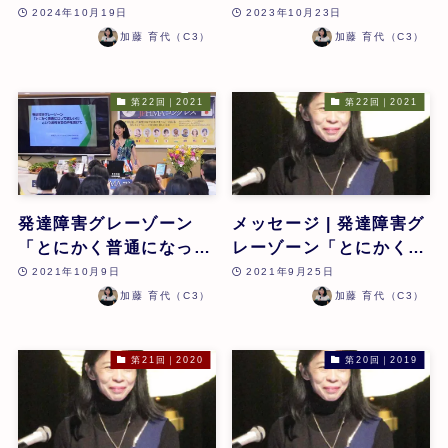
| 加藤育代 | 第25回
症例 4ケース | 加藤育代
2024年10月19日
2023年10月23日
| 第24回
加藤 育代（C3）
加藤 育代（C3）
第22回｜2021
第22回｜2021
発達障害グレーゾーン
メッセージ | 発達障害グ
「とにかく普通になって
レーゾーン「とにかく普
欲しい!!」というお母さ
通になって欲しい!!」と
2021年10月9日
2021年9月25日
まの声を受けて | 加藤育
いうお母さまの声を受け
加藤 育代（C3）
加藤 育代（C3）
代 | 第22回
て | 加藤育代 | 第22回
第21回｜2020
第20回｜2019