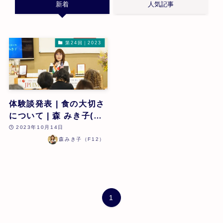
新着
人気記事
第24回｜2023
体験談発表 | 食の大切さ
について | 森 みき子(フ
ァミリーホメオパスコー
2023年10月14日
ス修了) | 第24回
森みき子（F12）
1