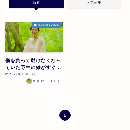
新着
人気記事
第25回｜2024
傷を負って動けなくなっ
ていた野生の雉がすぐに
回復したケース | 野原祥
2024年10月19日
子 | 第25回
野原 祥子（F13）
1