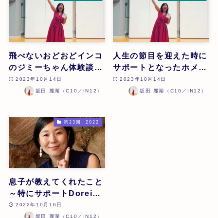
飛べないおどおどインコ
人生の節目を迎えた時に
のジミーちゃん体験談 |
サポートとなったホメオ
坂田麗湖 | 第24回
パシー | 坂田 麗湖 | 第
2023年10月14日
2023年10月14日
24回
坂田 麗湖（C10／IN12）
坂田 麗湖（C10／IN12）
第23回｜2022
息子が教えてくれたこと
～特にサポートDoreiを
とった後の好転反応につ
2022年10月16日
いて～ | 坂田麗湖 | 第23
坂田 麗湖（C10／IN12）