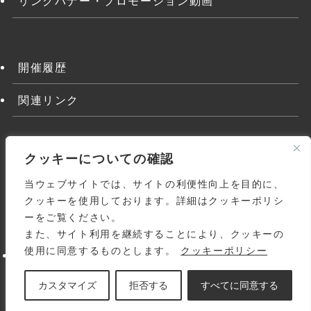
リンクバナー・プロモーション動画
開催履歴
関連リンク
クッキーについての確認
当ウェブサイトでは、サイトの利便性向上を目的に、
クッキーを使用しております。詳細はクッキーポリシ
ーをご覧ください。
また、サイト利用を継続することにより、クッキーの
よくある質問
関連リンク
利用規約
使用に同意するものとします。
クッキーポリシー
個人情報の取り扱いについて
サイトマップ
お問い合わせ
© 1998-
2026 Japanese Homoeopathic Medical
カスタマイズ
拒否する
すべてに同意する
Association