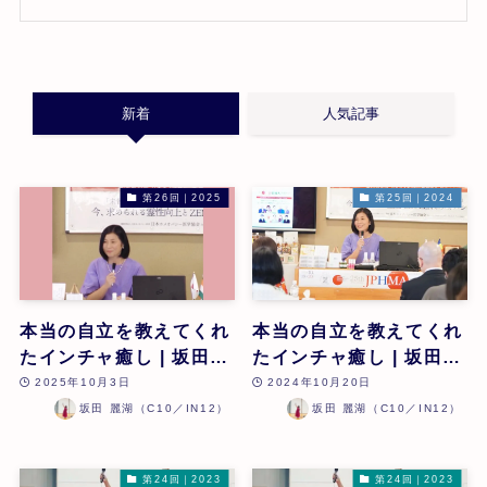
新着
人気記事
第26回｜2025
第25回｜2024
本当の自立を教えてくれ
本当の自立を教えてくれ
たインチャ癒し | 坂田麗
たインチャ癒し | 坂田麗
湖 | 第26回
湖 | 第25回
2025年10月3日
2024年10月20日
坂田 麗湖（C10／IN12）
坂田 麗湖（C10／IN12）
第24回｜2023
第24回｜2023