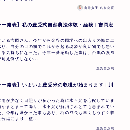
由井寅子 名誉会長
ー発表】私の豊受式自然農法体験・経験 | 吉岡宏
ている吉岡さん、今年から金谷の圃場への出入りの際に二
おり、自分の目の前でこれから起る現象が良い物でも悪い
れる気持ちになった。今年一番感動した事は、台風の強風
耐え倒伏しなか...
豊受自然農
ー発表】いよいよ豊受米の収穫が始まります | 川
に雨が少なく日照りが多かった為に水不足を心配していま
雨がまとまって降り、水不足が解消されとても恵まれてい
た、今年は暑かった事もあり、稲の成長も早くもうすぐ収
分結により、植...
豊受自然農