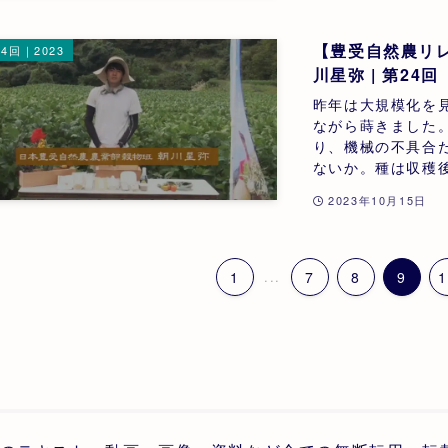
【豊受自然農リレ
4回｜2023
川星弥 | 第24回
昨年は大規模化を
ながら蒔きました
り、機械の不具合
ないか。種は収穫後
2023年10月15日
1
...
7
8
9
1