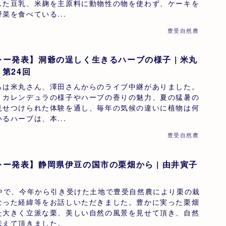
した豆乳、米麹を主原料に動物性の物を使わず、ケーキを
菜を食べている...
豊受自然農
ー発表】洞爺の逞しく生きるハーブの様子 | 米丸
 第24回
らは米丸さん、澤田さんからのライブ中継がありました。
、カレンデュラの様子やハーブの香りの魅力、夏の猛暑の
見せつけられた体験を通し、毎年の気候の違いに植物は何
るハーブは、本...
豊受自然農
ー発表】静岡県伊豆の国市の栗畑から | 由井寅子
の中で、今年から引き受けた土地で豊受自然農により栗の栽
なった経緯等をお話しいただきました。豊かに実った栗畑
た大きく立派な栗、美しい自然の風景を見せて頂き、自然
伝えて頂きました。