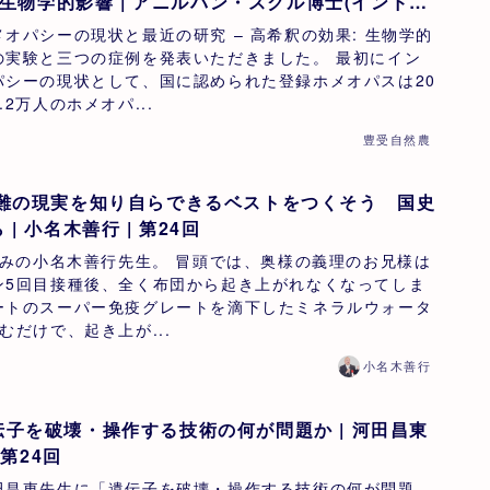
: 生物学的影響 | アニルバン・スクル博士(インド・
第24回
オパシーの現状と最近の研究 – 高希釈の効果: 生物学的
の実験と三つの症例を発表いただきました。 最初にイン
パシーの現状として、国に認められた登録ホメオパスは20
2万人のホメオパ...
豊受自然農
国難の現実を知り自らできるベストをつくそう 国史
啓蒙家の立場から | 小名木善行 | 第24回
じみの小名木善行先生。 冒頭では、奥様の義理のお兄様は
ン5回目接種後、全く布団から起き上がれなくなってしま
ートのスーパー免疫グレートを滴下したミネラルウォータ
むだけで、起き上が...
小名木善行
子を破壊・操作する技術の何が問題か | 河田昌東
 第24回
田昌東先生に「遺伝子を破壊・操作する技術の何が問題