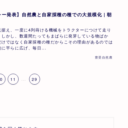
ー発表】自然農と自家採種の種での大規模化 | 朝
見据え、一度に4列蒔ける機械をトラクターにつけて走り
。しかし、数週間たってもまばらに発芽している物ばか
だけではなく自家採種の種だからこその理由があるのでは
に平らに広げ、毎日...
豊受自然農
0
11
...
29