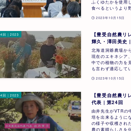
ふくゆたかを使用
食べるというより野
2023年10月15日
【豊受自然農リレ
4回｜2023
輝久・澤田美史 |
北海道洞爺農場か
現在のエキネシア
中での植物の力を
も言わず適応してい
2023年10月15日
【豊受自然農リレ
4回｜2023
代表 | 第24回
由井先生がVTR
培を出来るように
の様子や収穫され
農の素晴らしさを