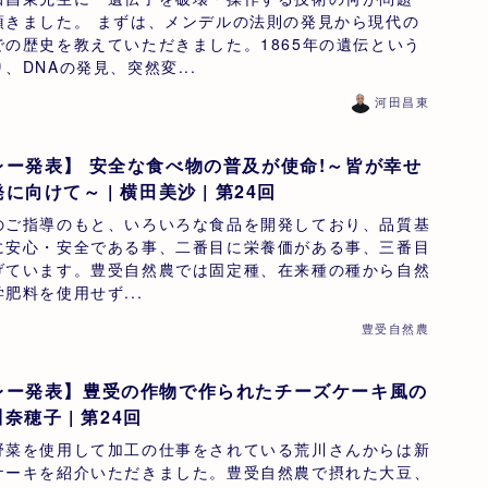
頂きました。 まずは、メンデルの法則の発見から現代の
の歴史を教えていただきました。1865年の遺伝という
、DNAの発見、突然変...
河田昌東
ー発表】 安全な食べ物の普及が使命!～皆が幸せ
になる商品の開発に向けて～ | 横田美沙 | 第24回
のご指導のもと、いろいろな食品を開発しており、品質基
に安心・安全である事、二番目に栄養価がある事、三番目
げています。豊受自然農では固定種、在来種の種から自然
肥料を使用せず...
豊受自然農
レー発表】豊受の作物で作られたチーズケーキ風の
奈穂子 | 第24回
野菜を使用して加工の仕事をされている荒川さんからは新
ケーキを紹介いただきました。豊受自然農で摂れた大豆、