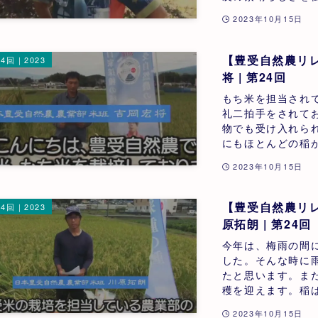
2023年10月15日
【豊受自然農リレ
4回｜2023
将 | 第24回
もち米を担当され
礼二拍手をされて
物でも受け入れら
にもほとんどの稲が
2023年10月15日
【豊受自然農リレ
4回｜2023
原拓朗 | 第24回
今年は、梅雨の間
した。そんな時に
たと思います。ま
穫を迎えます。稲は
2023年10月15日