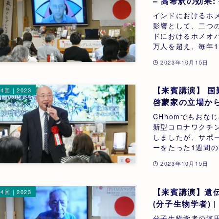
– 高希釈の効果
スクル研究所) | 
インドにおけるホメ
影響として、二つ
ドにおけるホメオ
万人を超え、毎年1.
2023年10月15日
【来賓講演】 
4回｜2023
CHhomでもおな
新型コロナワクチ
しましたが、サポ
ーをたった1週間の
2023年10月15日
【来賓講演】遺伝
4回｜2023
(分子生物学者) |
分子生物学者の河