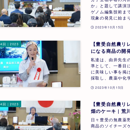
か」と題して講演
ゲノム編集技術まで
現象の発見に始まり
2023年10月15日
【豊受自然農リレ
4回｜2023
私達は、由井先生
準として、一番目
に美味しい事を掲
採取し、農薬や化学
2023年10月15日
【豊受自然農リ
4回｜2023
畑のケーキ | 荒川
日々豊受の無農薬
商品のソイチーズ