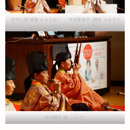
中村仁美(篳篥 ひちりき)
中村香奈子 (龍笛 りゅうて
き)
中村華子(笙 しょう)