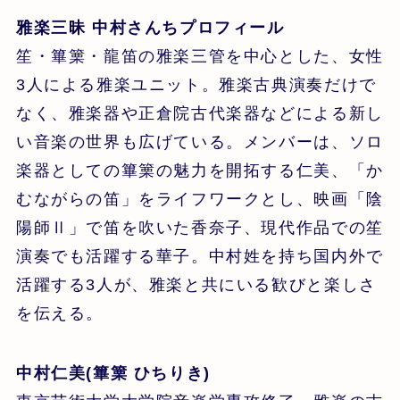
雅楽三昧 中村さんちプロフィール
笙・篳篥・龍笛の雅楽三管を中心とした、女性
3人による雅楽ユニット。雅楽古典演奏だけで
なく、雅楽器や正倉院古代楽器などによる新し
い音楽の世界も広げている。メンバーは、ソロ
楽器としての篳篥の魅力を開拓する仁美、「か
むながらの笛」をライフワークとし、映画「陰
陽師Ⅱ」で笛を吹いた香奈子、現代作品での笙
演奏でも活躍する華子。中村姓を持ち国内外で
活躍する3人が、雅楽と共にいる歓びと楽しさ
を伝える。
中村仁美(篳篥 ひちりき)