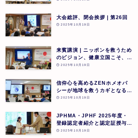
大会総評、閉会挨拶 | 第26回
2025年10月19日
来賓講演 | ニッポンを救うため
のビジョン、健康立国こそ、日
本再生の道 | 吉野敏明(医療法
2025年10月19日
人社団 銀座エルディアクリニ
ック 院長) | 第26回
信仰心を高めるZENホメオパ
シーが地球を救うカギとなる |
道繁良 | 第26回
2025年10月19日
JPHMA・JPHF 2025年度・
登録認定者紹介と認定証授与式
| 第26回
2025年10月19日