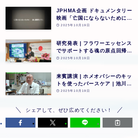
JPHMA企画 ドキュメンタリー
映画「亡国にならないために食
と農業を守る」 | 第26回
2025年10月19日
研究発表 | フラワーエッセンス
でサポートする魂の原点回帰 |
東昭史 | 第26回
2025年10月19日
来賓講演 | ホメオパシーのキッ
トを使ったバースケア | 池川
明 | 第26回
2025年10月19日
シェアして、ぜひ広めてください！