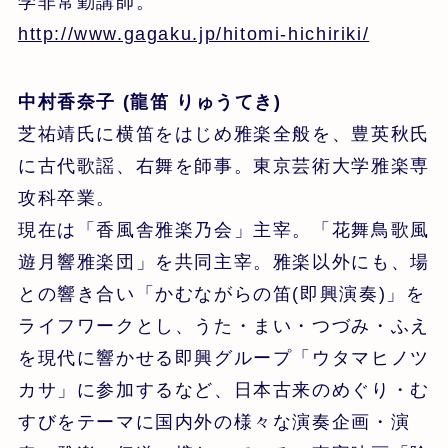
学非常勤講師。
http://www.gagaku.jp/hitomi-hichiriki/
中村香奈子 (龍笛 りゅうてき)
芝祐靖氏に横笛をはじめ雅楽全般を、豊英秋氏
に古代歌謡、右舞を師事。東京芸術大学雅楽専
攻科卒業。
現在は「香風舎雅楽乃会」主宰。「花舞鳥歌風
遊月響雅楽団」を共同主宰。雅楽以外にも、場
との響き合い「かむながらの笛(即興演奏)」を
ライフワークとし、うた・まい・つづみ・ふえ
を現代に響かせる即興グループ「ウタマヒノツ
カサ」に参加するなど、日本古来のめぐり・む
すびをテーマに国内外の様々な演奏企画・演