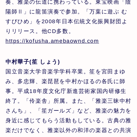
奏、雅楽の伝道に携わっている。東宝映画「陰
陽師Ⅱ」に龍笛演奏で参加。「万葉に遊ぶ む
すびひめ」を2008年日本伝統文化振興財団よ
りリリース。他CD多数。
https://kofusha.amebaownd.com
中村華子(笙 しょう)
国立音楽大学音楽学学科卒業。笙を宮田まゆ
み、多忠輝、楽琵琶を中村かほるの各氏に師
事。平成18年度文化庁新進芸術家国内研修生
終了。「伶楽舎」所属。また、「雅楽三昧中村
さんち」、「笙ガールズ」など、雅楽の魅力を
身近に感じてもらう活動もしている。古典の雅
楽だけでなく、雅楽以外の和洋の楽器との共演