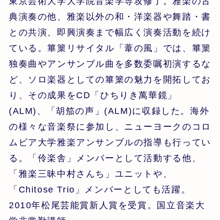
東京芸術大学大学院音楽学専攻修了。雅楽の古
典演奏の他、雅楽以外の和・洋楽器や舞踏・書
との共演、即興演奏まで幅広く演奏活動を続け
ている。篳篥リサイタル「葦の風」では、篳篥
独奏曲やアンサンブル曲を多数委嘱初演するな
ど、ソロ楽器としての篳篥の魅力を開拓してお
り、その成果をCD「ひちりき萬華鏡」
(ALM)、「胡笳の声」(ALM)に収録した。海外
の様々な音楽祭に参加し、ニューヨークのコロ
ムビア大学雅楽アンサンブルの指導も行ってい
る。「伶楽舎」メンバーとして活動する他、
「雅楽三昧中村さんち」ユニットや、
「Chitose Trio」メンバーとしても活躍。
2010年松尾芸能賞新人賞を受賞。国立音楽大