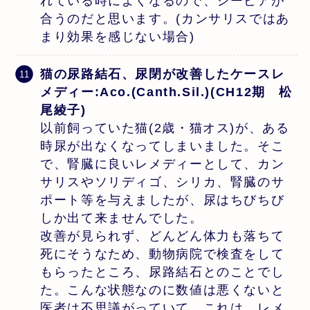
れている時によくなるので、シーピアが
合うのだと思います。(カンサリスではあ
まり効果を感じない場合)
猫の尿路結石、尿閉が改善したケースレ
メディー:Aco.(Canth.Sil.)(CH12期 松
尾綾子)
以前飼っていた猫(2歳・猫オス)が、ある
時尿が出なくなってしまいました。そこ
で、腎臓に良いレメディーとして、カン
サリスやソリディゴ、シリカ、腎臓のサ
ポート等を与えましたが、尿はちびちび
しか出て来ませんでした。
改善が見られず、どんどん体力も落ちて
死にそうなため、動物病院で検査をして
もらったところ、尿路結石とのことでし
た。こんな状態なのに数値は悪くないと
医者は不思議がっていて、これは、レメ