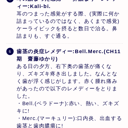
ィー:Kali-bi.
耳のつまった感覚がする際、(実際に何か
詰まっているのではなく、あくまで感覚)
ケーライビックを摂ると数日で治る。鼻
詰まりも、すぐ通る。
歯茎の炎症レメディー:Bell.Merc.(CH11
期 齋藤ゆかり)
ある日の夕方、右下奥の歯茎が痛くな
り、ズキズキ疼き出しました。なんとな
く歯が浮く感じがします。赤く腫れ痛み
があったので以下のレメディーをとりま
した。
・Bell.(ベラドーナ):赤い、熱い、ズキズ
キに!
・Merc.(マーキュリー):口内炎、出血する
歯茎と歯肉膿瘍に!