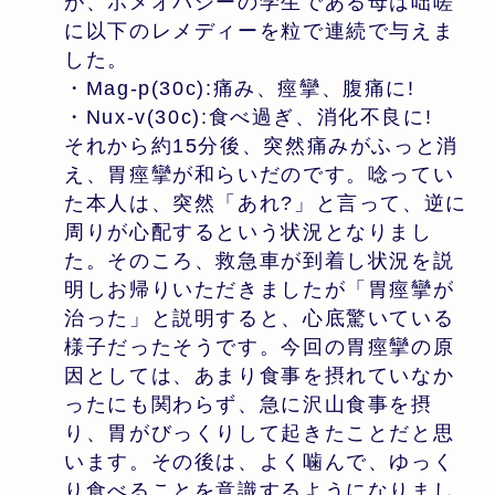
が、ホメオパシーの学生である母は咄嗟
に以下のレメディーを粒で連続で与えま
した。
・Mag-p(30c):痛み、痙攣、腹痛に!
・Nux-v(30c):食べ過ぎ、消化不良に!
それから約15分後、突然痛みがふっと消
え、胃痙攣が和らいだのです。唸ってい
た本人は、突然「あれ?」と言って、逆に
周りが心配するという状況となりまし
た。そのころ、救急車が到着し状況を説
明しお帰りいただきましたが「胃痙攣が
治った」と説明すると、心底驚いている
様子だったそうです。今回の胃痙攣の原
因としては、あまり食事を摂れていなか
ったにも関わらず、急に沢山食事を摂
り、胃がびっくりして起きたことだと思
います。その後は、よく噛んで、ゆっく
り食べることを意識するようになりまし