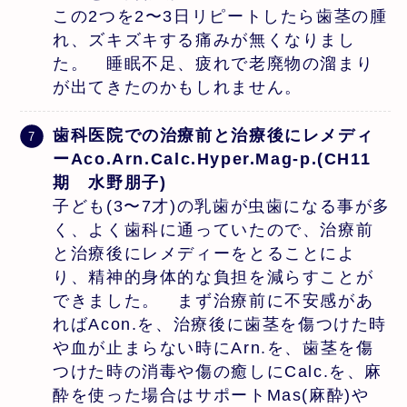
この2つを2〜3日リピートしたら歯茎の腫
れ、ズキズキする痛みが無くなりまし
た。 睡眠不足、疲れで老廃物の溜まり
が出てきたのかもしれません。
歯科医院での治療前と治療後にレメディ
ーAco.Arn.Calc.Hyper.Mag-p.(CH11
期 水野朋子)
子ども(3〜7才)の乳歯が虫歯になる事が多
く、よく歯科に通っていたので、治療前
と治療後にレメディーをとることによ
り、精神的身体的な負担を減らすことが
できました。 まず治療前に不安感があ
ればAcon.を、治療後に歯茎を傷つけた時
や血が止まらない時にArn.を、歯茎を傷
つけた時の消毒や傷の癒しにCalc.を、麻
酔を使った場合はサポートMas(麻酔)や