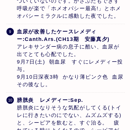
ついていないのです。かさぶたもできず
呼吸が楽で「ホメオパシー最高!」とホメ
オパシーミラクルに感動した夜でした。
血尿が改善したケースレメディ
ー:Canth.Ars.(CH13期 安藤真夕)
アレキサンダー病の息子に酷い、血尿が
出てとても心配でした。
9月7日(土) 朝血尿 すぐにレメディー投
与。
9月10日深夜3時 かなり薄ピンク色 血尿
その後なし。
膀胱炎 レメディー:Sep.
膀胱炎になりそうな気配がしてくる(トイ
レに行きたいのにでない、ムズムズする)
と、シーピアを飲むと、すぐ治る。 疲