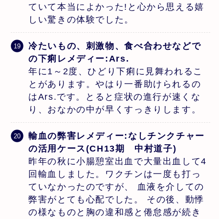
ていて本当によかった!と心から思える嬉
しい驚きの体験でした。
冷たいもの、刺激物、食べ合わせなどで
の下痢レメディー:Ars.
年に1～2度、ひどり下痢に見舞われるこ
とがあります。やはり一番助けられるの
はArs.です。とると症状の進行が速くな
り、おなかの中が早くすっきりします。
輸血の弊害レメディー:なしチンクチャー
の活用ケース(CH13期 中村道子)
昨年の秋に小腸憩室出血で大量出血して4
回輸血しました。ワクチンは一度も打っ
ていなかったのですが、 血液を介しての
弊害がとても心配でした。 その後、動悸
の様なものと胸の違和感と倦怠感が続き