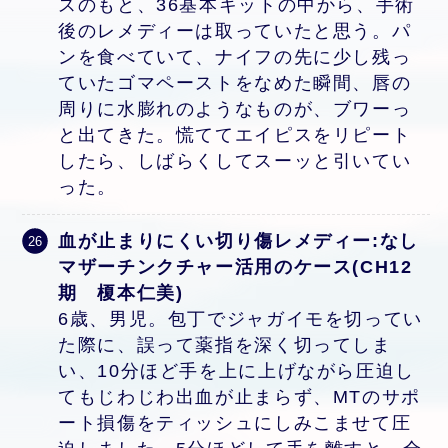
スのもと、36基本キットの中から、手術
後のレメディーは取っていたと思う。パ
ンを食べていて、ナイフの先に少し残っ
ていたゴマペーストをなめた瞬間、唇の
周りに水膨れのようなものが、ブワーっ
と出てきた。慌ててエイピスをリピート
したら、しばらくしてスーッと引いてい
った。
血が止まりにくい切り傷レメディー:なし
マザーチンクチャー活用のケース(CH12
期 榎本仁美)
6歳、男児。包丁でジャガイモを切ってい
た際に、誤って薬指を深く切ってしま
い、10分ほど手を上に上げながら圧迫し
てもじわじわ出血が止まらず、MTのサポ
ート損傷をティッシュにしみこませて圧