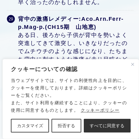
早く治ったのかもしれません。
背中の激痛レメディー:Aco.Arn.Ferr-
p.Mag-p.(CH15期 山地恵)
ある日、後ろから子供が背中を勢いよく
突進してきて激突し、いきなりだったの
でムチウチのような感じになり、たちま
ち背中に刺すような激痛が走り目眩など
の症状が現れました。それから、首が回
クッキーについての確認
らなくなり呼吸をするのも苦しくて背中
当ウェブサイトでは、サイトの利便性向上を目的に、
から首、腰にかけて激痛が走り動く事も
クッキーを使用しております。詳細はクッキーポリシ
かなり辛かったです。まず、アコナイ
ーをご覧ください。
ト、アーニカ、ファーランフォス、マグ
また、サイト利用を継続することにより、クッキーの
フォスペットボトルに一粒ずつ入れ飲み
使用に同意するものとします。
クッキーポリシー
リピートしましたが変化なしその後、ハ
イペリカムを一粒を直接舌下で取ったら
カスタマイズ
拒否する
すべてに同意する
なんと、その一粒であんな激痛で動けな