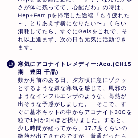
さが体に残ってて、心配だわ」の時は、
Hep+Ferr-pを帰宅した途端「もう疲れた
～、とりあえず横になりたい〜」くらい
消耗してたら、すぐにGelsをこれで、そ
れ以上進まず、次の日も元気に活動でき
ます。
寒気にアコナイトレメディー:Aco.(CH15
期 豊田 千晶)
数か月前のある日、夕方頃に急にゾクッ
とするような嫌な寒気を感じて、風邪の
ようなインフルエンザのような、高熱が
出そうな予感がしました。 そこで、す
ぐに基本キットの中からアコナイト30Cを
粒で1回か2回ほど摂りました。すると、
少し時間が経ってから、37.7度くらいの
微熱が出てきたのですが、普通だったら