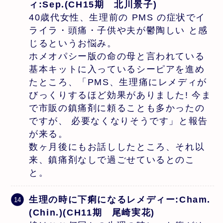
ィ:Sep.(CH15期 北川景子)
40歳代女性、生理前の PMS の症状でイ
ライラ・頭痛・子供や夫が鬱陶しい と感
じるというお悩み。
ホメオパシー版の命の母と言われている
基本キットに入っているシーピアを進め
たところ、「PMS、生理痛にレメディが
びっくりするほど効果がありました! 今ま
で市販の鎮痛剤に頼ることも多かったの
ですが、 必要なくなりそうです」と報告
が来る。
数ヶ月後にもお話ししたところ、それ以
来、鎮痛剤なしで過ごせているとのこ
と。
生理の時に下痢になるレメディー:Cham.
(Chin.)(CH11期 尾崎実花)