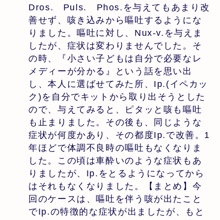
Dros. Puls. Phos.を与えてもあまり改
善せず、咳き込みから嘔吐するようにな
りました。嘔吐に対し、Nux-v.を与えま
したが、症状は変わりませんでした。そ
の時、『小さい子どもは自分で必要なレ
メディーが分かる』という話を思い出
し、本人に選ばせてみた所、Ip.(イペカッ
ク)を自分でキットから取り出そうとした
ので、与えてみると、ピタッと咳も嘔吐
も止まりました。その後も、同じような
症状が何度かあり、その都度Ip.で改善。1
年ほどで体調不良時の嘔吐もなくなりま
した。この頃は車酔いのような症状もあ
りましたが、Ip.をとるようになってから
はそれもなくなりました。【まとめ】今
回のケースは、嘔吐を伴う咳が出たこと
でIp.の特徴的な症状が出ましたが、もと