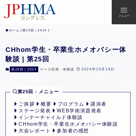
メニュー
ホーム
第25回｜2024
CHhom学生・卒業生ホメオパシー体
験談 | 第25回
2024年10月19日
第25回｜2024
ケース症例・体験談
第25回 - メニュー
ご挨拶
概要
プログラム
講演者
ステージ発表
WEB学術演題発表
インナーチャイルド体験談
CHhom学生・卒業生ホメオパシー体験談
大会レポート
参加者の感想