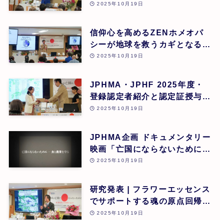
本再生の道 | 吉野敏明(医療法
2025年10月19日
人社団 銀座エルディアクリニ
ック 院長) | 第26回
信仰心を高めるZENホメオパ
シーが地球を救うカギとなる |
道繁良 | 第26回
2025年10月19日
JPHMA・JPHF 2025年度・
登録認定者紹介と認定証授与式
| 第26回
2025年10月19日
JPHMA企画 ドキュメンタリー
映画「亡国にならないために食
と農業を守る」 | 第26回
2025年10月19日
研究発表 | フラワーエッセンス
でサポートする魂の原点回帰 |
東昭史 | 第26回
2025年10月19日