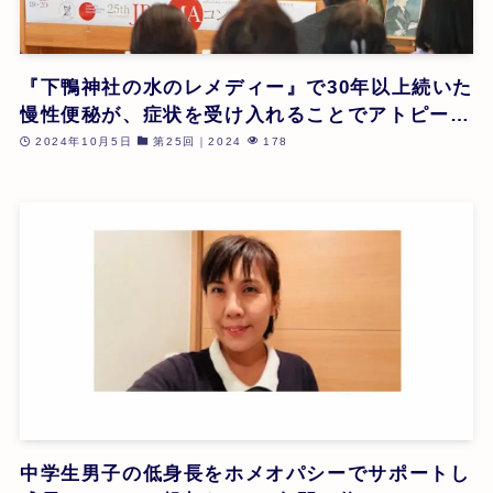
『下鴨神社の水のレメディー』で30年以上続いた
慢性便秘が、症状を受け入れることでアトピー性
皮膚炎様の症状が改善したケース | 井手麻子 | 第
2024年10月5日
第25回｜2024
178
25回
中学生男子の低身長をホメオパシーでサポートし