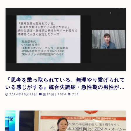
『思考を乗っ取られている。無理やり繋げられて
いる感じがする』統合失調症・急性期の男性がサ
ポート障りで精神的に大きく安定したケース| 高
2024年10月19日
第25回｜2024
214
島亜希代 | 第25回