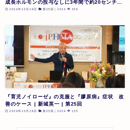
成長ホルモンの投与なしに3年間で約20センチメ
ートル伸びたケース | 高島亜希代 | 第25回
2024年10月19日
第25回｜2024
356
『育児ノイローゼ』の克服と『膠原病』症状 改
善のケース | 新城英一 | 第25回
2024年10月19日
第25回｜2024
135