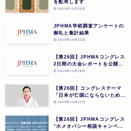
を配布します
2025年10月23日
JPHMA学術調査アンケートの
御礼と集計結果
2025年10月22日
【第26回】JPHMAコングレス
2日間の大会レポートを公開し
ました
2025年10月19日
【第26回】コングレステーマ
「日本が亡国にならないため
に」に寄せて、由井寅子
2025年10月17日
JPHMA名誉会長のメッセージ
を公開しました。
【第26回】JPHMAコングレス
“ホメオパシー相談キャンペー