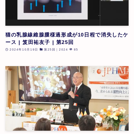
猫の乳腺線維腺腫様過形成が10日程で消失したケ
ース | 笈田祐友子 | 第25回
2024年10月19日
第25回｜2024
85