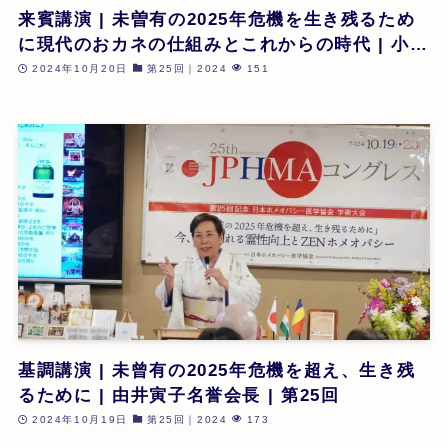
来賓講演 | 未曽有の2025年危機を生き残るため
に現代のおカネの仕組みとこれからの時代 | 小名
木善行 氏 | 第25回
2024年10月20日
第25回｜2024
151
基調講演 | 未曾有の2025年危機を超え、生き残
るために | 由井寅子名誉会長 | 第25回
2024年10月19日
第25回｜2024
173