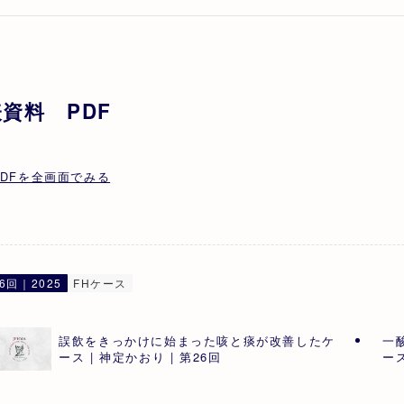
資料 PDF
PDFを全画面でみる
6回｜2025
FHケース
誤飲をきっかけに始まった咳と痰が改善したケ
一
ース | 神定かおり | 第26回
ース