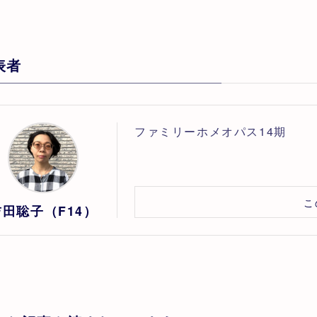
表者
ファミリーホメオパス14期
こ
吉田聡子（F14）