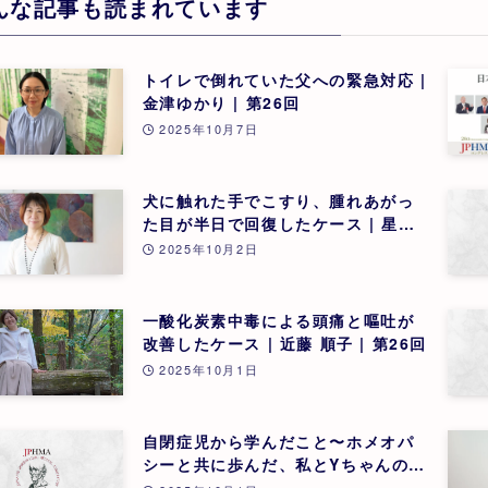
んな記事も読まれています
トイレで倒れていた父への緊急対応 |
金津ゆかり | 第26回
2025年10月7日
犬に触れた手でこすり、腫れあがっ
た目が半日で回復したケース | 星野
光子 | 第26回
2025年10月2日
一酸化炭素中毒による頭痛と嘔吐が
改善したケース | 近藤 順子 | 第26回
2025年10月1日
自閉症児から学んだこと〜ホメオパ
シーと共に歩んだ、私とYちゃんの1
年〜 | 木村知佐 | 第26回