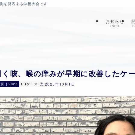
症例を発表する学術大会です
お知らせ
INFO
H
く咳、喉の痒みが早期に改善したケース |
6回｜2025
FHケース
2025年10月1日