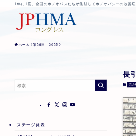
1年に1度、全国のホメオパスたちが集結してホメオパシーの改善
ホーム
第26回｜2025
長引
第2
ステージ発表