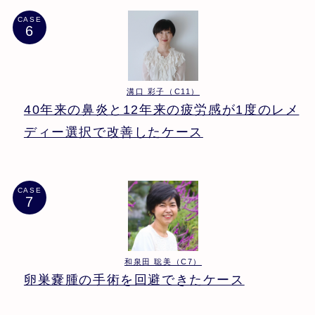
CASE
溝口 彩子（C11）
40年来の鼻炎と12年来の疲労感が1度のレメ
ディー選択で改善したケース
CASE
和泉田 聡美（C7）
卵巣嚢腫の手術を回避できたケース