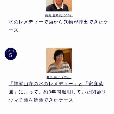
髙島 亜希代（C5）
水のレメディーで歯から異物が排出できたケ
ース
CASE
井手 麻子（C5）
「神峯山寺の水のレメディー」と「家庭菜
園」によって、約9年間服用していた関節リ
ウマチ薬を断薬できたケース