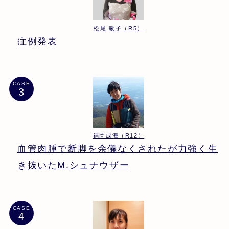
松尾 敬子（R5）
症例発表
CASE
福岡成海（R12）
血管肉腫で断脚を余儀なくされたが力強く生
き抜いたM.シュナウザー
CASE