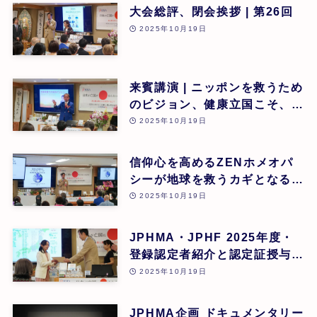
大会総評、閉会挨拶 | 第26回
2025年10月19日
来賓講演 | ニッポンを救うため
のビジョン、健康立国こそ、日
本再生の道 | 吉野敏明(医療法
2025年10月19日
人社団 銀座エルディアクリニ
ック 院長) | 第26回
信仰心を高めるZENホメオパ
シーが地球を救うカギとなる |
道繁良 | 第26回
2025年10月19日
JPHMA・JPHF 2025年度・
登録認定者紹介と認定証授与式
| 第26回
2025年10月19日
JPHMA企画 ドキュメンタリー