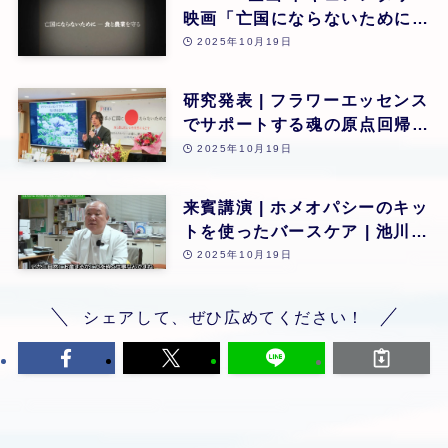
映画「亡国にならないために食
と農業を守る」 | 第26回
2025年10月19日
研究発表 | フラワーエッセンス
でサポートする魂の原点回帰 |
東昭史 | 第26回
2025年10月19日
来賓講演 | ホメオパシーのキッ
トを使ったバースケア | 池川
明 | 第26回
2025年10月19日
シェアして、ぜひ広めてください！