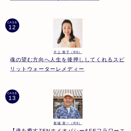
CASE
片上 敦子（R6）
魂の望む方向へ人生を後押ししてくれるスピ
リットウォーターレメディー
CASE
新城 英一（R9）
【魂を癒すZENホメオパシー&FEフラワーエ