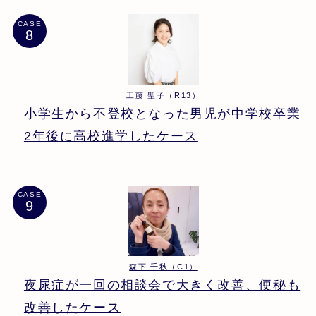
CASE
工藤 聖子（R13）
小学生から不登校となった男児が中学校卒業
2年後に高校進学したケース
CASE
森下 千秋（C1）
夜尿症が一回の相談会で大きく改善、便秘も
改善したケース