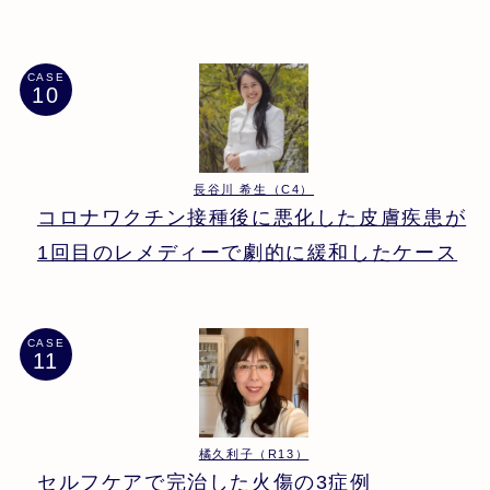
CASE
長谷川 希生（C4）
コロナワクチン接種後に悪化した皮膚疾患が
1回目のレメディーで劇的に緩和したケース
CASE
橘久利子（R13）
セルフケアで完治した火傷の3症例