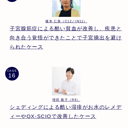
榎本 仁美（C12／IN11）
子宮腺筋症による酷い貧血が改善し、疾患と
向き合う覚悟ができたことで子宮摘出を避け
られたケース
CASE
増田 敬子（R8）
シェディングによる酷い湿疹がお水のレメデ
ィーやQX-SCIOで改善したケース