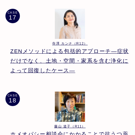
CASE
寺澤 カンナ（R12）
ZENメソッドによる包括的アプローチ―症状
だけでなく、土地・空間・家系を含む浄化に
よって回復したケース―
CASE
藤山 道子（R11）
ホメオパシー相談会にかかることで抗うつ薬