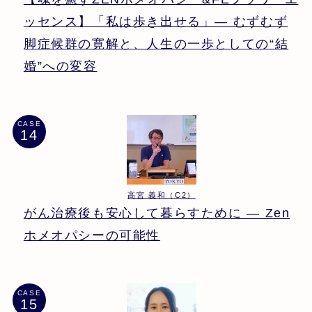
ッセンス】「私は歩き出せる」― むずむず
脚症候群の寛解と、人生の一歩としての“結
婚”への変容
CASE
高宮 義和（C2）
がん治療後も安心して暮らすために ― Zen
ホメオパシーの可能性
CASE