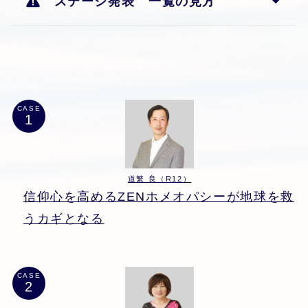
ステージ発表 一覧の見方
CASE
道繁 良（R12）
信仰心を高めるZENホメオパシーが地球を救
うカギとなる
CASE