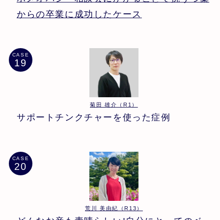
からの卒業に成功したケース
CASE
菊田 雄介（R1）
サポートチンクチャーを使った症例
CASE
荒川 美由紀（R13）