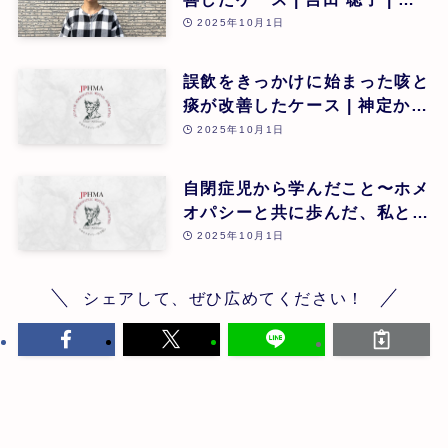
26回
2025年10月1日
誤飲をきっかけに始まった咳と
痰が改善したケース | 神定かお
り | 第26回
2025年10月1日
自閉症児から学んだこと〜ホメ
オパシーと共に歩んだ、私とY
ちゃんの1年〜 | 木村知佐 | 第
2025年10月1日
26回
シェアして、ぜひ広めてください！