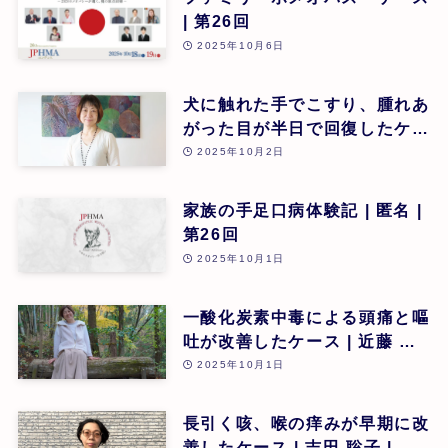
| 第26回
2025年10月6日
犬に触れた手でこすり、腫れあ
がった目が半日で回復したケー
ス | 星野光子 | 第26回
2025年10月2日
家族の手足口病体験記 | 匿名 |
第26回
2025年10月1日
一酸化炭素中毒による頭痛と嘔
吐が改善したケース | 近藤 順
子 | 第26回
2025年10月1日
長引く咳、喉の痒みが早期に改
善したケース | 吉田 聡子 | 第