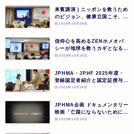
来賓講演 | ニッポンを救うため
のビジョン、健康立国こそ、日
本再生の道 | 吉野敏明(医療法
2025年10月19日
人社団 銀座エルディアクリニ
ック 院長) | 第26回
信仰心を高めるZENホメオパ
シーが地球を救うカギとなる |
道繁良 | 第26回
2025年10月19日
JPHMA・JPHF 2025年度・
登録認定者紹介と認定証授与式
| 第26回
2025年10月19日
JPHMA企画 ドキュメンタリー
映画「亡国にならないために食
と農業を守る」 | 第26回
2025年10月19日