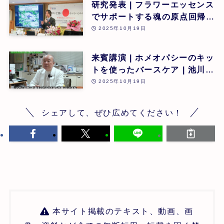
研究発表 | フラワーエッセンス
でサポートする魂の原点回帰 |
東昭史 | 第26回
2025年10月19日
来賓講演 | ホメオパシーのキッ
トを使ったバースケア | 池川
明 | 第26回
2025年10月19日
シェアして、ぜひ広めてください！
本サイト掲載のテキスト、動画、画