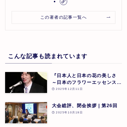
この著者の記事一覧へ
こんな記事も読まれています
『日本人と日本の花の美しさ
～日本のフラワーエッセンスに
よる癒し』 東 昭史
2025年12月11日
大会総評、閉会挨拶 | 第26回
2025年10月19日