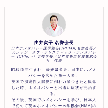
由井寅子 名誉会長
日本ホメオパシー医学協会(JPHMA)名誉会長／
カレッジ・オブ・ホリスティック・ホメオパシ
ー（CHhom）名誉学長／日本豊受自然農株式会
社 代表
昭和28年生まれ、愛媛県出身。日本にホメオ
パシーを広めた第一人者。
英国で潰瘍性大腸炎に倒れ万策つきたと観念
した時、ホメオパシーと出遭い症状が完治す
る。
その後、英国でホメオパシーを学び、日本人
で初めて英国ホメオパシー医学協会(HMA)の