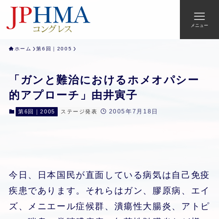
メニュー
ホーム
第6回｜2005
「ガンと難治におけるホメオパシー
的アプローチ」由井寅子
2005年7月18日
第6回｜2005
ステージ発表
今日、日本国民が直面している病気は自己免疫
疾患であります。それらはガン、膠原病、エイ
ズ、メニエール症候群、潰瘍性大腸炎、アトピ