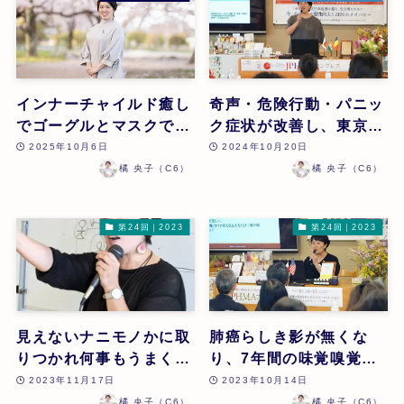
インナーチャイルド癒し
奇声・危険行動・パニッ
でゴーグルとマスクで歩
ク症状が改善し、東京へ
いていた何十年来の花粉
家族旅行できたケース |
2025年10月6日
2024年10月20日
症その日から無し!ホル
橘央子 | 第25回
橘 央子（C6）
橘 央子（C6）
モン数値が改善!イライ
ラ解消! | 橘 央子 | 第26
第24回｜2023
第24回｜2023
回
見えないナニモノかに取
肺癌らしき影が無くな
りつかれ何事もうまくい
り、7年間の味覚嗅覚無
かなかったケース | 橘央
しが改善したケース | 橘
2023年11月17日
2023年10月14日
子 | 第24回
央子 | 第24回
橘 央子（C6）
橘 央子（C6）