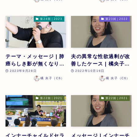
第24回｜2023
第23回｜2022
テーマ・メッセージ | 肺
夫の異常な性欲過剰が改
癌らしき影が無くなり、
善したケース | 橘央子 |
7年間の味覚嗅覚無しが
第23回
2023年9月28日
2022年10月16日
改善したケース | 橘央子
橘 央子（C6）
橘 央子（C6）
| 第24回
第22回｜2021
第22回｜2021
インナーチャイルドセラ
メッセージ | インナーチ