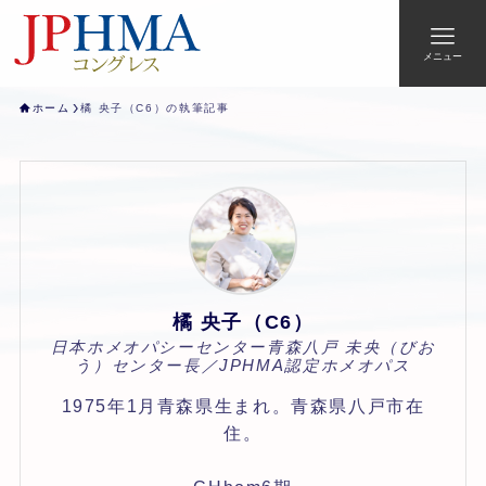
メニュー
ホーム
橘 央子（C6）の執筆記事
橘 央子（C6）
日本ホメオパシーセンター青森八戸 未央（びお
う）センター長／JPHMA認定ホメオパス
1975年1月青森県生まれ。青森県八戸市在
住。