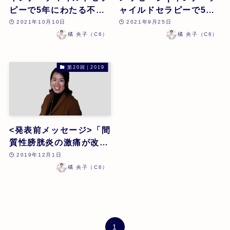
ピーで5年にわたる不妊
ャイルドセラピーで5年
治療から脱却、妊娠へ |
にわたる不妊治療から脱
2021年10月10日
2021年9月25日
橘央子 | 第22回
却、妊娠へ | 橘央子 | 第
橘 央子（C6）
橘 央子（C6）
22回
第20回｜2019
<発表前メッセージ>「間
質性膀胱炎の激痛が改善
したケース」橘央子
2019年12月1日
橘 央子（C6）
1