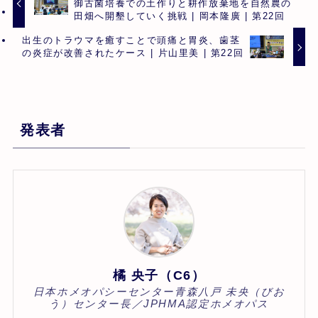
御古菌培養での土作りと耕作放棄地を自然農の
田畑へ開墾していく挑戦 | 岡本隆廣 | 第22回
出生のトラウマを癒すことで頭痛と胃炎、歯茎
の炎症が改善されたケース | 片山里美 | 第22回
発表者
橘 央子（C6）
日本ホメオパシーセンター青森八戸 未央（びお
う）センター長／JPHMA認定ホメオパス