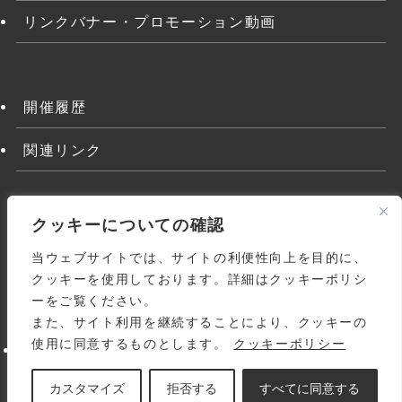
リンクバナー・プロモーション動画
開催履歴
関連リンク
クッキーについての確認
当ウェブサイトでは、サイトの利便性向上を目的に、
クッキーを使用しております。詳細はクッキーポリシ
ーをご覧ください。
また、サイト利用を継続することにより、クッキーの
よくある質問
関連リンク
利用規約
使用に同意するものとします。
クッキーポリシー
個人情報の取り扱いについて
サイトマップ
お問い合わせ
© 1998-
2026 Japanese Homoeopathic Medical
カスタマイズ
拒否する
すべてに同意する