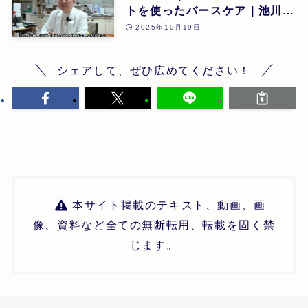
トを使ったバースケア | 池川
明 | 第26回
2025年10月19日
シェアして、ぜひ広めてください！
本サイト掲載のテキスト、動画、画
像、資料など全ての無断転用、転載を固く禁
じます。