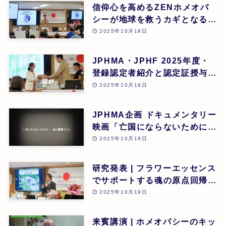
ック 院長) | 第26回
信仰心を高めるZENホメオパ
シーが地球を救うカギとなる |
道繁良 | 第26回
2025年10月19日
JPHMA・JPHF 2025年度・
登録認定者紹介と認定証授与式
| 第26回
2025年10月19日
JPHMA企画 ドキュメンタリー
映画「亡国にならないために食
と農業を守る」 | 第26回
2025年10月19日
研究発表 | フラワーエッセンス
でサポートする魂の原点回帰 |
東昭史 | 第26回
2025年10月19日
来賓講演 | ホメオパシーのキッ