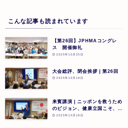
こんな記事も読まれています
【第26回】JPHMAコングレ
ス 開催御礼
2025年10月25日
大会総評、閉会挨拶 | 第26回
2025年10月19日
来賓講演 | ニッポンを救うため
のビジョン、健康立国こそ、日
本再生の道 | 吉野敏明(医療法
2025年10月19日
人社団 銀座エルディアクリニ