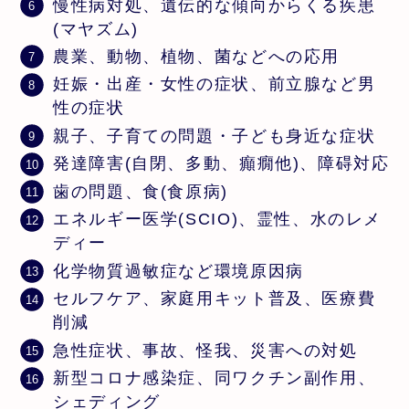
慢性病対処、遺伝的な傾向からくる疾患
(マヤズム)
農業、動物、植物、菌などへの応用
妊娠・出産・女性の症状、前立腺など男
性の症状
親子、子育ての問題・子ども身近な症状
発達障害(自閉、多動、癲癇他)、障碍対応
歯の問題、食(食原病)
エネルギー医学(SCIO)、霊性、水のレメ
ディー
化学物質過敏症など環境原因病
セルフケア、家庭用キット普及、医療費
削減
急性症状、事故、怪我、災害への対処
新型コロナ感染症、同ワクチン副作用、
シェディング