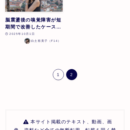
脳震盪後の嗅覚障害が短
期間で改善したケース |
白土裕美子 | 第26回
2025年10月1日
白土裕美子（F14）
1
2
本サイト掲載のテキスト、動画、画
像、資料など全ての無断転用、転載を固く禁