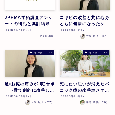
JPHMA学術調査アンケ
ニキビの改善と共に心身
ートの御礼と集計結果
ともに健康になったケー
ス | 大阪順子 | 第26回
2025年10月22日
2025年10月17日
豊受自然農
大阪 順子（C7）
第26回｜2025
第26回｜2025
足•お尻の痛みが 液)サポ
死にたい思いが消えたパ
ート骨で劇的に改善した
ニック症の改善ホメオパ
ケース | 大阪順子 | 第26
シーとヒプノセラピー
2025年10月17日
2025年10月17日
回
(催眠療法)の可能性 | 瀧
大阪 順子（C7）
瀧澤 菜美（C9）
澤菜美 | 第26回