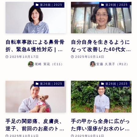
第26回｜2025
第26回｜2025
自転車事故による鼻骨骨
自分自身を生きるように
折、緊急&慢性対応 | 尾
なって改善した40代女性
崎実花 | 第26回
の貧血のケース | 安藤久
2025年10月17日
2025年10月14日
美子 | 第26回
尾崎 実花（C11）
安藤 久美子（R12）
第26回｜2025
第26回｜2025
手足の関節痛、皮膚炎、
手の甲から全身に広がっ
逆子、前回のお産のトラ
た痒い湿疹がお水のレメ
ウマをホメオパシーでケ
ディーで改善されたケー
2025年10月11日
2025年10月11日