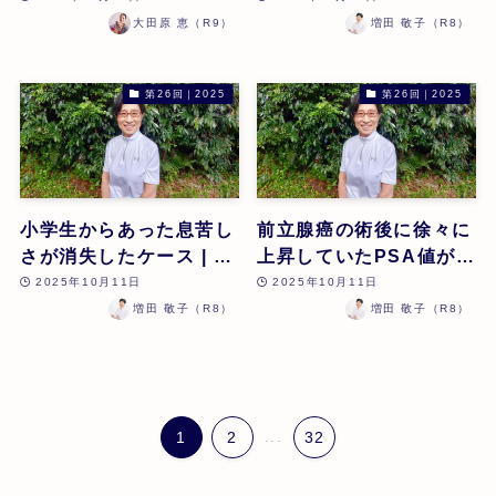
アし幸せなお産に至った
ス | 増田敬子 | 第26回
大田原 恵（R9）
増田 敬子（R8）
ケース | 大田原 恵 | 第
26回
第26回｜2025
第26回｜2025
小学生からあった息苦し
前立腺癌の術後に徐々に
さが消失したケース | 増
上昇していたPSA値が
田敬子 | 第26回
1/10に下がったケース |
2025年10月11日
2025年10月11日
増田敬子 | 第26回
増田 敬子（R8）
増田 敬子（R8）
1
2
...
32