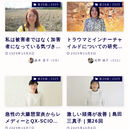
第26回｜2025
第26回｜2025
私は被害者ではなく加害
トラウマとインナーチャ
者になっている気づきと
イルドについての研究 |
ご神仏様のレメディー |
佐野綾子 | 第26回
2025年10月9日
2025年10月9日
森本道子 | 第26回
森本 道子（C9）
佐野 綾子（C11）
第26回｜2025
第26回｜2025
急性の大腸憩室炎からレ
激しい頭痛が改善 | 島田
メディーとQX-SCIOセ
三真子 | 第26回
ラピーで回復したケース
2025年10月7日
2025年10月6日