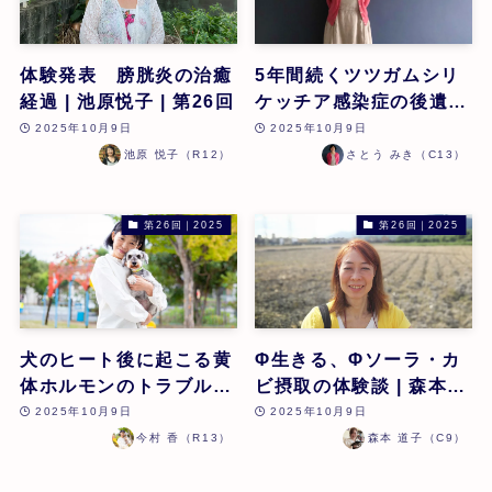
体験発表 膀胱炎の治癒
5年間続くツツガムシリ
経過 | 池原悦子 | 第26回
ケッチア感染症の後遺症
と この治療中、今度は
2025年10月9日
2025年10月9日
野ダニに刺され髄膜炎様
池原 悦子（R12）
さとう みき（C13）
の症状も改善したケー
ス | さとうみき | 第26
第26回｜2025
第26回｜2025
回
犬のヒート後に起こる黄
Φ生きる、Φソーラ・カ
体ホルモンのトラブルへ
ビ摂取の体験談 | 森本道
の対応 | 今村 香 | 第26
子 | 第26回
2025年10月9日
2025年10月9日
回
今村 香（R13）
森本 道子（C9）