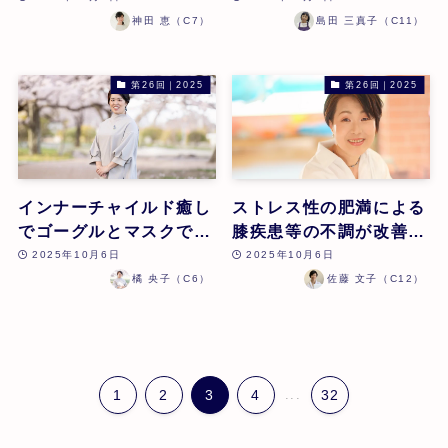
| 神田恵 | 第26回
神田 恵（C7）
島田 三真子（C11）
第26回｜2025
第26回｜2025
インナーチャイルド癒し
ストレス性の肥満による
でゴーグルとマスクで歩
膝疾患等の不調が改善し
いていた何十年来の花粉
たケース | 佐藤文子 | 第
2025年10月6日
2025年10月6日
症その日から無し!ホル
26回
橘 央子（C6）
佐藤 文子（C12）
モン数値が改善!イライ
ラ解消! | 橘 央子 | 第26
回
1
2
3
4
...
32