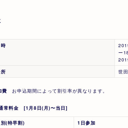
要
日時
20
ー18
20
場所
世
加費
お申込期間によって割引率が異なります。
通常料金 [1月8日(月)〜当日]
種
別(特早割)
1日参加