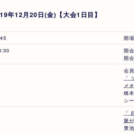
019年12月20日(金)【大会1日目】
:45
開
0:30
開
開会
会
「 
メ
橋本
シ
「
脈
豊池