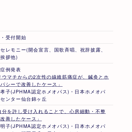
場・受付開始
会セレモニー(開会宣言、国歌斉唱、祝辞披露、
挨拶他)
員症例発表
リウマチからの2次性の線維筋痛症が、鍼灸とホ
オパシーで改善したケース」
孝子(JPHMA認定ホメオパス)・日本ホメオパ
ーセンター仙台錦ヶ丘
 自分を許し受け入れることで、心房細動・不整
が改善したケース」
明子(JPHMA認定ホメオパス)・日本ホメオパ