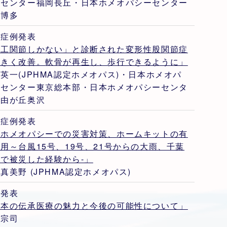
ーセンター福岡長丘・日本ホメオパシーセンター
岡博多
員症例発表
人工関節しかない」と診断された変形性股関節症
大きく改善。軟骨が再生し、歩行できるように」
英一(JPHMA認定ホメオパス)・日本ホメオパ
ーセンター東京総本部・日本ホメオパシーセンタ
自由が丘奥沢
員症例発表
～ホメオパシーでの災害対策、ホームキットの有
用～台風15号、19号、21号からの大雨、千葉
で被災した経験から-」
真美野 (JPHMA認定ホメオパス)
賓発表
日本の伝承医療の魅力と今後の可能性について」
谷宗司