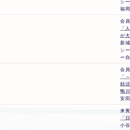
シ
福
会
「
が
新城
シ
ー
会
「
効活
鴨川
安田
来
「
小