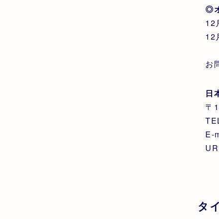
◎
12
12
お
日
〒
TE
E-m
UR
タ