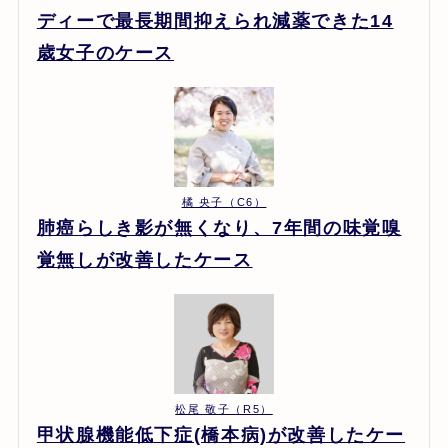
ディーで最長期間抑えられ減薬できた14
歳女子のケース
橘 央子（C6）
肺癌らしき影が無くなり、7年間の味覚嗅
覚無しが改善したケース
松尾 敬子（R5）
甲状腺機能低下症(橋本病)が改善したケー