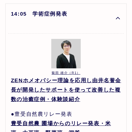
14:05 学術症例発表
菊田 雄介（R1）
ZENホメオパシー理論を応用し由井名誉会
長が開発したサポートを使って改善した複
数の治癒症例・体験談紹介
●豊受自然農リレー発表
豊受自然農 圃場からのリレー発表・米