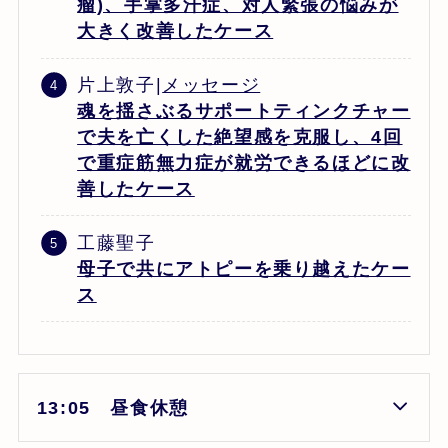
瘤)、手掌多汗症、対人緊張の悩みが
大きく改善したケース
片上敦子|
メッセージ
魂を揺さぶるサポートティンクチャー
で夫を亡くした絶望感を克服し、4回
で重症筋無力症が就労できるほどに改
善したケース
工藤聖子
母子で共にアトピーを乗り越えたケー
ス
13:05 昼食休憩