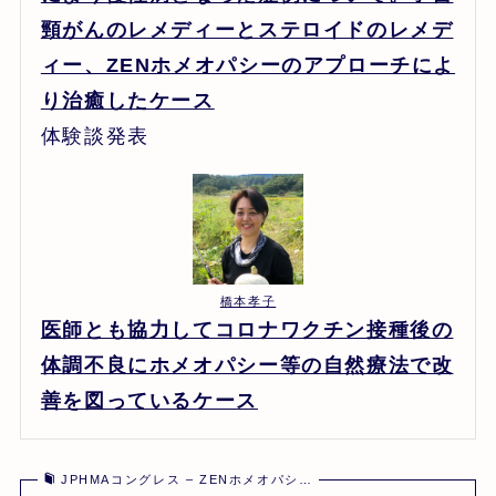
頸がんのレメディーとステロイドのレメデ
ィー、ZENホメオパシーのアプローチによ
り治癒したケース
体験談発表
橋本孝子
医師とも協力してコロナワクチン接種後の
体調不良にホメオパシー等の自然療法で改
善を図っているケース
JPHMAコングレス – ZENホメオパシ…