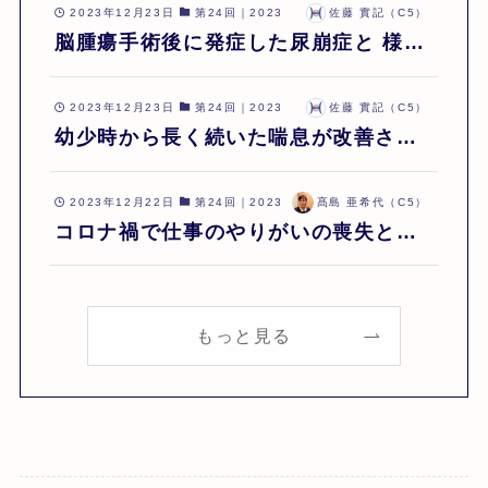
2023年12月23日
第24回｜2023
佐藤 實記（C5）
脳腫瘍手術後に発症した尿崩症と 様々
な不調が ホメオパシーで改善した体験
談 | 佐藤實記 | 第24回
2023年12月23日
第24回｜2023
佐藤 實記（C5）
幼少時から長く続いた喘息が改善され
ステロイドも自主的に手放していった
ケース | 佐藤實記 | 第24回
2023年12月22日
第24回｜2023
髙島 亜希代（C5）
コロナ禍で仕事のやりがいの喪失と流
産を経験し外出もままならない程の坐
骨神経痛、身体中の痺れ、不眠。 心身
ともに絶不調だったが相談会を経て外
もっと見る
出できるまで回復したケース | 髙島亜
希代 | 第24回