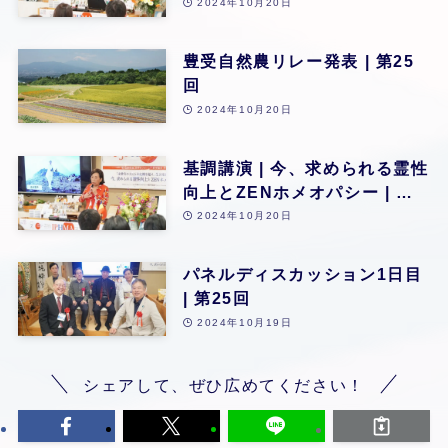
ネの仕組みとこれからの時代 |
2024年10月20日
小名木善行 氏 | 第25回
豊受自然農リレー発表 | 第25
回
2024年10月20日
基調講演 | 今、求められる霊性
向上とZENホメオパシー | 由
井寅子名誉会長 | 第25回
2024年10月20日
パネルディスカッション1日目
| 第25回
2024年10月19日
シェアして、ぜひ広めてください！