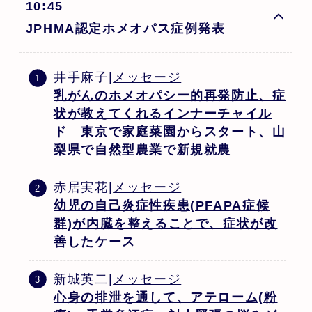
10:45
JPHMA認定ホメオパス症例発表
井手麻子|
メッセージ
乳がんのホメオパシー的再発防止、症
状が教えてくれるインナーチャイル
ド 東京で家庭菜園からスタート、山
梨県で自然型農業で新規就農
赤居実花|
メッセージ
幼児の自己炎症性疾患(PFAPA症候
群)が内臓を整えることで、症状が改
善したケース
新城英二|
メッセージ
心身の排泄を通して、アテローム(粉