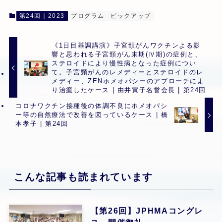
第24回｜2023
プログラム
ピックアップ
《1日目基調講演》子宮頸がんワクチンよる影
響と思われる子宮頸がん末期(Ⅳ期)の症例と、
ステロイドにより慢性病となった症例につい
て。子宮頸がんのレメディーとステロイドのレ
メディー、ZENホメオパシーのアプローチによ
り治癒したケース | 由井寅子名誉会長 | 第24回
コロナワクチン接種後の体調不良にホメオパシ
ー等の自然療法で改善を図っているケース | 橋
本孝子 | 第24回
こんな記事も読まれています
【第26回】JPHMAコングレ