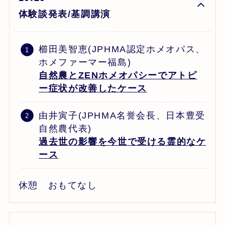
体験談発表/基調講演
櫛田美智恵(JPHMA認定ホメオパス、
ホメファーマー福島)
自然農とZENホメオパシーでアトピ
ー症状が改善したケース
由井寅子(JPHMA名誉会長、日本豊受
自然農代表)
過去世の影響を今世で受ける霊的なケ
ース
休憩 おもてなし