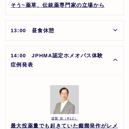
そう~薬草、伝統薬専門家の立場から
13:00 昼食休憩
14:00 JPHMA認定ホメオパス体験
症例発表
道繁 良（R12）
最大投薬量でも起きていた癲癇発作がレメ