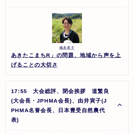
橋本孝子
あきたこまちR」の問題、地域から声を上
げることの大切さ
17:55 大会総評、閉会挨拶 道繁良
(大会長・JPHMA会長)、由井寅子(J
PHMA名誉会長、日本豊受自然農代
表)