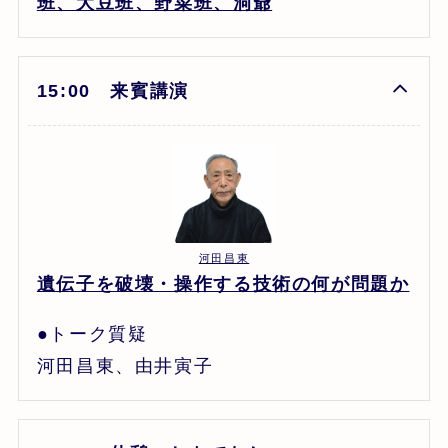
班、大豆班、野菜班、洞爺
15:00 来賓講演
河田昌東
遺伝子を破壊・操作する技術の何が問題か
●トーク質疑
河田昌東、由井寅子