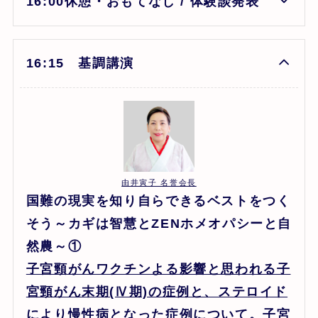
16:00休憩・おもてなし / 体験談発表
16:15 基調講演
由井寅子 名誉会長
国難の現実を知り自らできるベストをつく
そう～カギは智慧とZENホメオパシーと自
然農～①
子宮頸がんワクチンよる影響と思われる子
宮頸がん末期(Ⅳ期)の症例と、ステロイド
により慢性病となった症例について。子宮