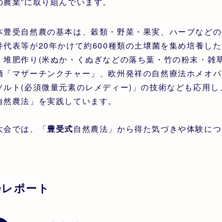
の農業”に取り組んでいます。
本豊受自然農の基本は、穀類・野菜・果実、ハーブなどの
井代表等が20年かけて約600種類の土壌菌を集め培養し
・堆肥作り(米ぬか・くぬぎなどの落ち葉・竹の粉末・雑
酒「マザーチンクチャー」、欧州発祥の自然療法ホメオパ
ソルト(必須微量元素のレメディー)」の技術なども応用
自然農法」を実践しています。
大会では、「
豊受式
自然農法」から得た気づきや体験につ
会レポート