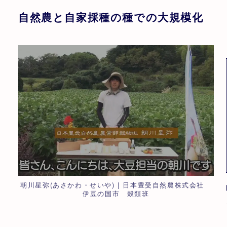
自然農と自家採種の種での大規模化
朝川星弥(あさかわ・せいや) | 日本豊受自然農株式会社
伊豆の国市 穀類班