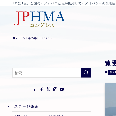
1年に1度、全国のホメオパスたちが集結してホメオパシーの改善
ホーム
第24回｜2023
豊受
第2
ステージ発表