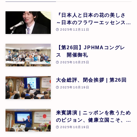
『日本人と日本の花の美しさ
～日本のフラワーエッセンスに
よる癒し』 東 昭史
2025年12月11日
【第26回】JPHMAコングレ
ス 開催御礼
2025年10月25日
大会総評、閉会挨拶 | 第26回
2025年10月19日
来賓講演 | ニッポンを救うため
のビジョン、健康立国こそ、日
本再生の道 | 吉野敏明(医療法
2025年10月19日
人社団 銀座エルディアクリニ