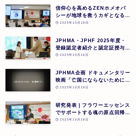
ック 院長) | 第26回
信仰心を高めるZENホメオパ
シーが地球を救うカギとなる |
道繁良 | 第26回
2025年10月19日
JPHMA・JPHF 2025年度・
登録認定者紹介と認定証授与式
| 第26回
2025年10月19日
JPHMA企画 ドキュメンタリー
映画「亡国にならないために食
と農業を守る」 | 第26回
2025年10月19日
研究発表 | フラワーエッセンス
でサポートする魂の原点回帰 |
東昭史 | 第26回
2025年10月19日