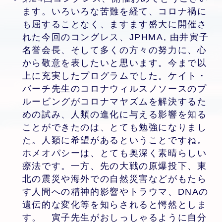
ます。いろいろな苦難を経て、コロナ禍に
も屈することなく、ますます盛大に開催さ
れた今回のコングレス、JPHMA, 由井寅子
名誉会長、そして多くの方々の努力に、心
から敬意を表したいと思います。今まで以
上に充実したプログラムでした。ケイト・
バーチ先生のコロナウィルスノソースのプ
ルービングがコロナマヤズムを解決するた
めの試み、人類の進化に与える影響を知る
ことができたのは、とても勉強になりまし
た。人類に希望があるということですね。
ホメオパシーは、とても奥深く素晴らしい
療法です。一方、先の大戦の原爆投下、東
北の震災や海外での自然災害などがもたら
す人間への精神的影響やトラウマ、DNAの
遺伝的な変化等を知らされると愕然としま
す。 寅子先生がおしっしゃるように自分