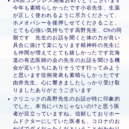
24回コングレス開催おめでとうございます
今年も素晴らしかったです小谷先生、生薬
が正しく使われるように尽力くださって、
ホメオパシーを後押しせてくださること、
とても心強い気持ちです高野先生、Chの同
期です 先生のお話を聞くと体の力が良い
具合に抜けて楽になります精神科の先生に
も仲間が増えてとても嬉しかったです北海
道の有志医師の会の先生のお話を聞ける機
会が近いうちにありそうです行ってみよう
と思います症例発表も素晴らしかったです
由井先生、心に響きましたしっかり受け取
りましたありがとうございます
クリニックの高野先生のお話が特に印象的
でした。本当にバカじゃないの!?と思う医
者が目立っていますね。信頼しておりホー
ムドクターにしていた医者も、コロナのお
かげでダメだったんだということがわかり