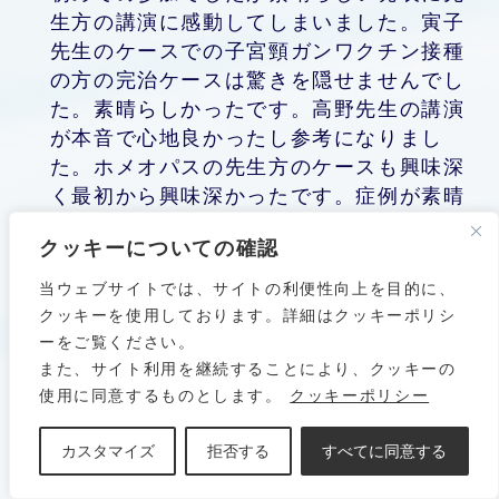
生方の講演に感動してしまいました。寅子
先生のケースでの子宮頸ガンワクチン接種
の方の完治ケースは驚きを隠せませんでし
た。素晴らしかったです。高野先生の講演
が本音で心地良かったし参考になりまし
た。ホメオパスの先生方のケースも興味深
く最初から興味深かったです。症例が素晴
らしいと思いました。改めて同種療法のホ
クッキーについての確認
メオパシーが素晴らしいと思った。フラワ
ーエッセンスでの東先生の生ライブもヤマ
当ウェブサイトでは、サイトの利便性向上を目的に、
ブキやヤマハギ、コアジサイなどの話しも
クッキーを使用しております。詳細はクッキーポリシ
興味深かった。心と体は一緒(三位一体)だ
ーをご覧ください。
と思った。インナーチャイルドの大切さを
また、サイト利用を継続することにより、クッキーの
使用に同意するものとします。
クッキーポリシー
痛感した。FH授業での先生方が多く参加さ
れていて心がときめいていました。授業も
カスタマイズ
拒否する
すべてに同意する
素晴らしかった。何度も拝聴していまし
た。仙台の後藤先生の講演も行動も素晴ら