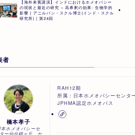
【海外来賓講演】インドにおけるホメオパシー
の現状と最近の研究 – 高希釈の効果: 生物学的
影響 | アニルバン・スクル博士(インド・スクル
研究所) | 第24回
表者
RAH12期
所属：日本ホメオパシーセンタ
JPHMA認定ホメオパス
橋本孝子
日本ホメオパシーセ
ター仙台錦ヶ丘 セ