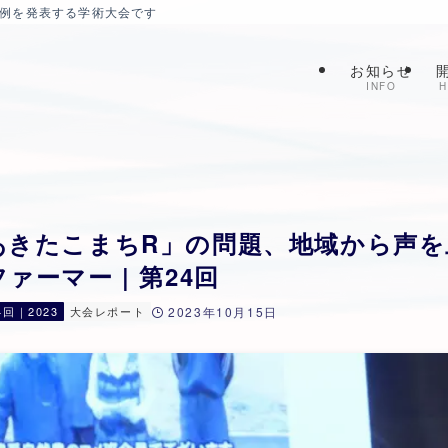
症例を発表する学術大会です
お知らせ
INFO
H
あきたこまちR」の問題、地域から声を上
ァーマー | 第24回
4回｜2023
大会レポート
2023年10月15日