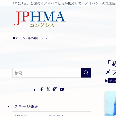
1年に1度、全国のホメオパスたちが集結してホメオパシーの改善
ホーム
第24回｜2023
「
メフ
第2
ステージ発表