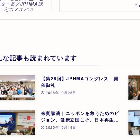
ター長／JPHMA認
こ
定ホメオパス
んな記事も読まれています
【第26回】JPHMAコングレス 開
催御礼
2025年10月25日
来賓講演 | ニッポンを救うためのビ
ジョン、健康立国こそ、日本再生の
道 | 吉野敏明(医療法人社団 銀座エ
2025年10月19日
ルディアクリニック 院長) | 第26回