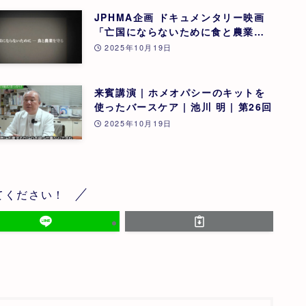
JPHMA企画 ドキュメンタリー映画
「亡国にならないために食と農業を
守る」 | 第26回
2025年10月19日
来賓講演 | ホメオパシーのキットを
使ったバースケア | 池川 明 | 第26回
2025年10月19日
てください！