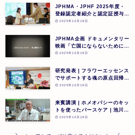
JPHMA・JPHF 2025年度・
登録認定者紹介と認定証授与式
| 第26回
2025年10月19日
JPHMA企画 ドキュメンタリー
映画「亡国にならないために食
と農業を守る」 | 第26回
2025年10月19日
研究発表 | フラワーエッセンス
でサポートする魂の原点回帰 |
東昭史 | 第26回
2025年10月19日
来賓講演 | ホメオパシーのキッ
トを使ったバースケア | 池川
明 | 第26回
2025年10月19日