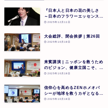
『日本人と日本の花の美しさ
～日本のフラワーエッセンスに
よる癒し』 東 昭史
2025年12月11日
大会総評、閉会挨拶 | 第26回
2025年10月19日
来賓講演 | ニッポンを救うため
のビジョン、健康立国こそ、日
本再生の道 | 吉野敏明(医療法
2025年10月19日
人社団 銀座エルディアクリニ
ック 院長) | 第26回
信仰心を高めるZENホメオパ
シーが地球を救うカギとなる |
道繁良 | 第26回
2025年10月19日