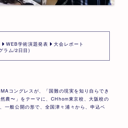
者
WEB学術演題発表
大会レポート
ラム/2日目)
HMAコングレスが、「国難の現実を知り自らでき
然農〜」をテーマに、CHhom東京校、大阪校の
、一般公開の形で、全国津々浦々から、申込ベ