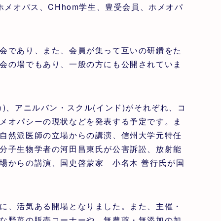
ホメオパス、CHhom学生、豊受会員、ホメオパ
会であり、また、会員が集って互いの研鑽をた
会の場でもあり、一般の方にも公開されていま
)、アニルバン・スクル(インド)がそれぞれ、コ
メオパシーの現状などを発表する予定です。ま
自然派医師の立場からの講演、信州大学元特任
分子生物学者の河田昌東氏が公害訴訟、放射能
場からの講演、国史啓蒙家 小名木 善行氏が国
に、活気ある開場となりました。また、主催・
な野菜の販売コーナーや、無農薬・無添加の加