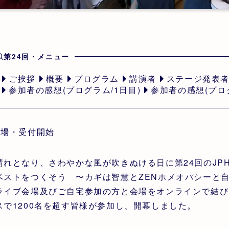
第24回・メニュー
ご挨拶
概要
プログラム
講演者
ステージ発表
参加者の感想(プログラム/1日目)
参加者の感想(プログ
開場・受付開始
晴れとなり、さわやかな風が吹きぬける日に第24回のJP
ベストをつくそう 〜カギは智慧とZENホメオパシーと自
ライブ会場及びご自宅参加の方と会場をオンラインで結び
スで1200名を超す皆様が参加し、開幕しました。