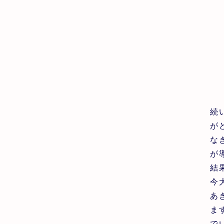
続
が
な
が
結
今
あ
ま
で