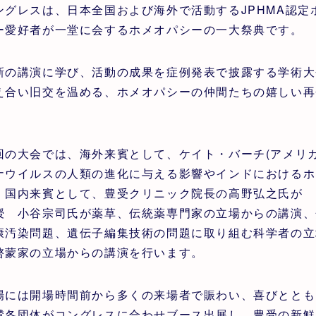
ングレスは、日本全国および海外で活動するJPHMA認定
ー愛好者が一堂に会するホメオパシーの一大祭典です。
新の講演に学び、活動の成果を症例発表で披露する学術大
え合い旧交を温める、ホメオパシーの仲間たちの嬉しい再
。
回の大会では、海外来賓として、ケイト・バーチ(アメリカ
ナウイルスの人類の進化に与える影響やインドにおけるホ
、国内来賓として、豊受クリニック院長の高野弘之氏が 
授 小谷宗司氏が薬草、伝統薬専門家の立場からの講演、
康汚染問題、遺伝子編集技術の問題に取り組む科学者の立
啓蒙家の立場からの講演を行います。
場には開場時間前から多くの来場者で賑わい、喜びととも
賛各団体がコングレスに合わせブース出展し、豊受の新鮮