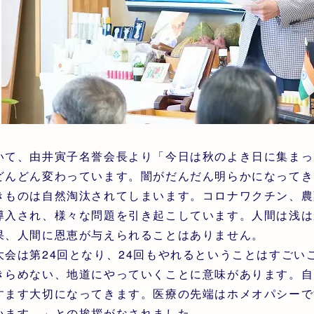
いて、由井寅子名誉会長より「今日は秋のよき日に集まっ
どんどん変わっています。闇がだんだん明らかになってき
きものは自然淘汰されてしまいます。コロナワクチン、農
導入され、様々な問題を引き起こしています。人間は浅は
果、人間に恩恵が与えられることはありません。
大会は第24回となり、24回もやれるということはすご
きらめない、地道にやっていくことに意味があります。自
すます大切になってきます。医療の先端はホメオパシーで
います。」との挨拶がなされました。