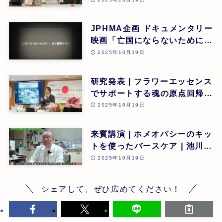
JPHMA企画 ドキュメンタリー
映画「亡国にならないために食
と農業を守る」 | 第26回
2025年10月19日
研究発表 | フラワーエッセンス
でサポートする魂の原点回帰 |
東昭史 | 第26回
2025年10月19日
来賓講演 | ホメオパシーのキッ
トを使ったバースケア | 池川
明 | 第26回
2025年10月19日
シェアして、ぜひ広めてください！