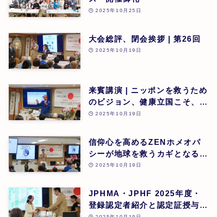
2025年10月25日
大会総評、閉会挨拶 | 第26回
2025年10月19日
来賓講演 | ニッポンを救うため
のビジョン、健康立国こそ、日
本再生の道 | 吉野敏明(医療法
2025年10月19日
人社団 銀座エルディアクリニ
ック 院長) | 第26回
信仰心を高めるZENホメオパ
シーが地球を救うカギとなる |
道繁良 | 第26回
2025年10月19日
JPHMA・JPHF 2025年度・
登録認定者紹介と認定証授与式
| 第26回
2025年10月19日