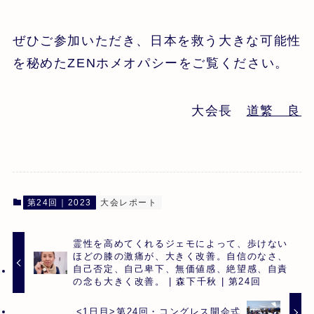
ぜひご参加いただき、日本を救う大きな可能性
を秘めたZENホメオパシーをご覧ください。
大会長
道繁 良
第24回｜2023
大会レポート
霊性を高めてくれるジェモによって、歩けない
ほどの膝の激痛が、大きく改善。自信のなさ、
自己否定、自己卑下、無価値感、絶望感、自責
の念も大きく改善。 | 森下千秋 | 第24回
<1日目>第24回・コングレス開会式