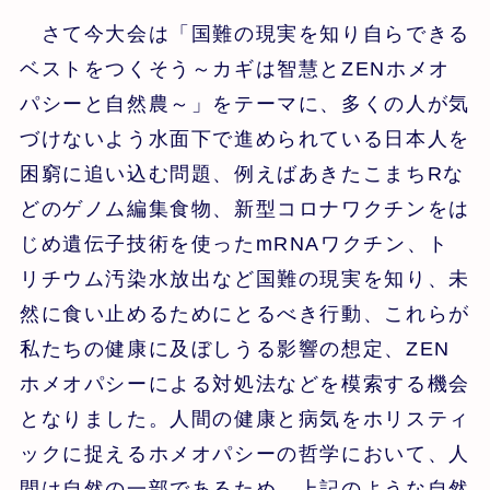
さて今大会は「国難の現実を知り自らできる
ベストをつくそう～カギは智慧とZENホメオ
パシーと自然農～」をテーマに、多くの人が気
づけないよう水面下で進められている日本人を
困窮に追い込む問題、例えばあきたこまちRな
どのゲノム編集食物、新型コロナワクチンをは
じめ遺伝子技術を使ったmRNAワクチン、ト
リチウム汚染水放出など国難の現実を知り、未
然に食い止めるためにとるべき行動、これらが
私たちの健康に及ぼしうる影響の想定、ZEN
ホメオパシーによる対処法などを模索する機会
となりました。人間の健康と病気をホリスティ
ックに捉えるホメオパシーの哲学において、人
間は自然の一部であるため、上記のような自然