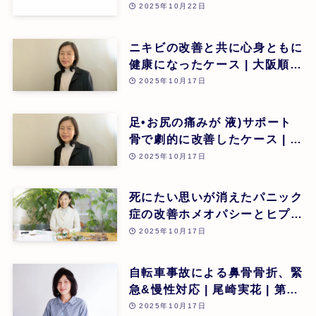
2025年10月22日
ニキビの改善と共に心身ともに
健康になったケース | 大阪順子
| 第26回
2025年10月17日
足•お尻の痛みが 液)サポート
骨で劇的に改善したケース | 大
阪順子 | 第26回
2025年10月17日
死にたい思いが消えたパニック
症の改善ホメオパシーとヒプノ
セラピー(催眠療法)の可能性 |
2025年10月17日
瀧澤菜美 | 第26回
自転車事故による鼻骨骨折、緊
急&慢性対応 | 尾崎実花 | 第26
回
2025年10月17日