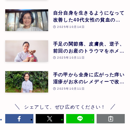
自分自身を生きるようになって
改善した40代女性の貧血のケ
ース | 安藤久美子 | 第26回
2025年10月14日
手足の関節痛、皮膚炎、逆子、
前回のお産のトラウマをホメオ
パシーでケアし幸せなお産に至
2025年10月11日
ったケース | 大田原 恵 | 第26
回
手の甲から全身に広がった痒い
湿疹がお水のレメディーで改善
されたケース | 増田敬子 | 第
2025年10月11日
26回
シェアして、ぜひ広めてください！