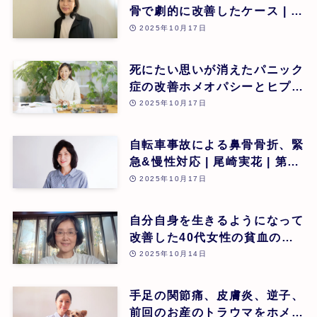
骨で劇的に改善したケース | 大
阪順子 | 第26回
2025年10月17日
死にたい思いが消えたパニック
症の改善ホメオパシーとヒプノ
セラピー(催眠療法)の可能性 |
2025年10月17日
瀧澤菜美 | 第26回
自転車事故による鼻骨骨折、緊
急&慢性対応 | 尾崎実花 | 第26
回
2025年10月17日
自分自身を生きるようになって
改善した40代女性の貧血のケ
ース | 安藤久美子 | 第26回
2025年10月14日
手足の関節痛、皮膚炎、逆子、
前回のお産のトラウマをホメオ