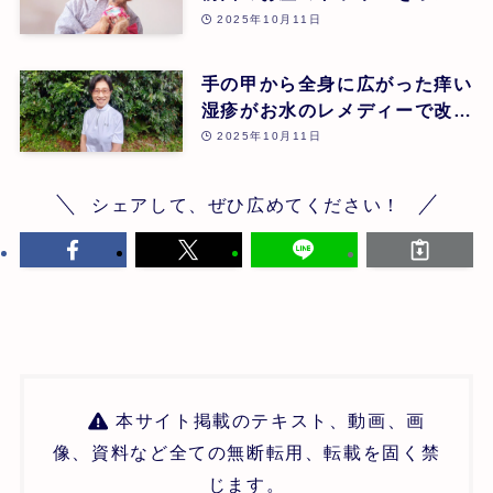
パシーでケアし幸せなお産に至
2025年10月11日
ったケース | 大田原 恵 | 第26
回
手の甲から全身に広がった痒い
湿疹がお水のレメディーで改善
されたケース | 増田敬子 | 第
2025年10月11日
26回
シェアして、ぜひ広めてください！
本サイト掲載のテキスト、動画、画
像、資料など全ての無断転用、転載を固く禁
じます。