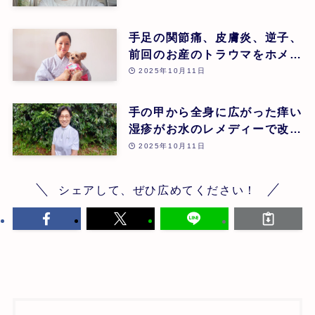
手足の関節痛、皮膚炎、逆子、
前回のお産のトラウマをホメオ
パシーでケアし幸せなお産に至
2025年10月11日
ったケース | 大田原 恵 | 第26
回
手の甲から全身に広がった痒い
湿疹がお水のレメディーで改善
されたケース | 増田敬子 | 第
2025年10月11日
26回
シェアして、ぜひ広めてください！