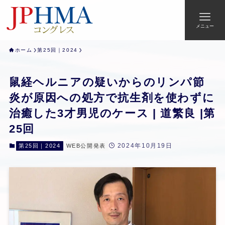
メニュー
ホーム
第25回｜2024
鼠経ヘルニアの疑いからのリンパ節
炎が原因への処方で抗生剤を使わずに
治癒した3才男児のケース | 道繁良 |第
25回
2024年10月19日
第25回｜2024
WEB公開発表