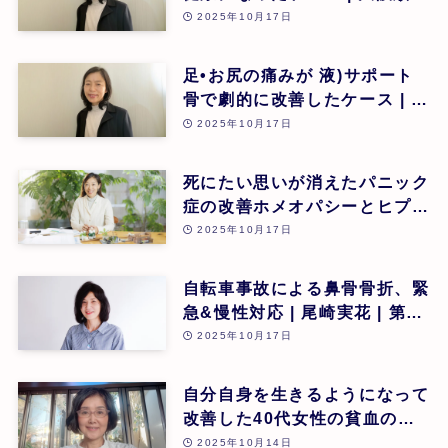
| 第26回
2025年10月17日
足•お尻の痛みが 液)サポート
骨で劇的に改善したケース | 大
阪順子 | 第26回
2025年10月17日
死にたい思いが消えたパニック
症の改善ホメオパシーとヒプノ
セラピー(催眠療法)の可能性 |
2025年10月17日
瀧澤菜美 | 第26回
自転車事故による鼻骨骨折、緊
急&慢性対応 | 尾崎実花 | 第26
回
2025年10月17日
自分自身を生きるようになって
改善した40代女性の貧血のケ
ース | 安藤久美子 | 第26回
2025年10月14日