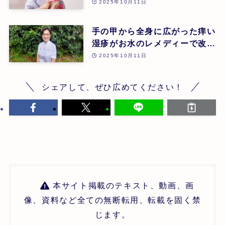
パシーでケアし幸せなお産に至
2025年10月11日
ったケース | 大田原 恵 | 第26
回
手の甲から全身に広がった痒い
湿疹がお水のレメディーで改善
されたケース | 増田敬子 | 第
2025年10月11日
26回
シェアして、ぜひ広めてください！
本サイト掲載のテキスト、動画、画
像、資料など全ての無断転用、転載を固く禁
じます。