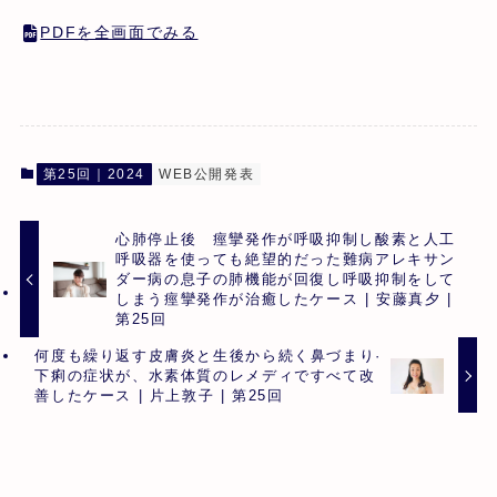
PDFを全画面でみる
第25回｜2024
WEB公開発表
心肺停止後 痙攣発作が呼吸抑制し酸素と人工
呼吸器を使っても絶望的だった難病アレキサン
ダー病の息子の肺機能が回復し呼吸抑制をして
しまう痙攣発作が治癒したケース | 安藤真夕 |
第25回
何度も繰り返す皮膚炎と生後から続く鼻づまり·
下痢の症状が、水素体質のレメディですべて改
善したケース | 片上敦子 | 第25回